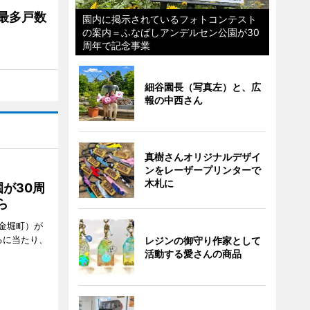
最多戸数
園内に掲示されているフォトコンテスト
の案内＝ふなばしアンデルセン公園が30
周年で記念事業
細谷園長（写真左）と、広
報の中西さん
真樹さんオリジナルデザイ
ンをレーザープリンターで
木札に
が30周
ら
金堀町）が
るに当たり、
レジンの御守り作家として
活動する愛さんの商品