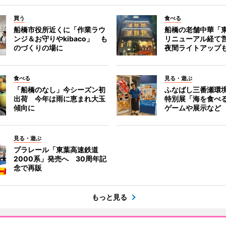
買う
食べる
船橋市役所近くに「作業ラウ
船橋の老舗中華「
ンジ＆お守りやkibaco」 も
リニューアル経て
のづくりの場に
夜間ライトアップ
食べる
見る・遊ぶ
「船橋のなし」今シーズン初
ふなばし三番瀬環
出荷 今年は雨に恵まれ大玉
特別展「海を食べ
傾向に
ゲームや展示など
見る・遊ぶ
プラレール「東葉高速鉄道
2000系」発売へ 30周年記
念で再販
もっと見る