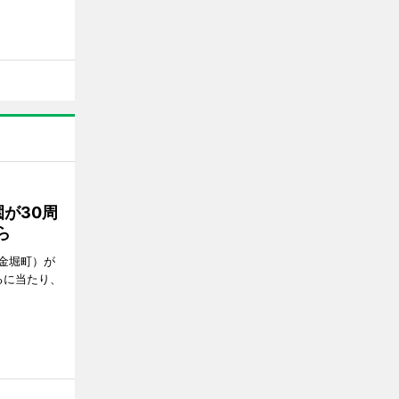
が30周
ら
金堀町）が
るに当たり、