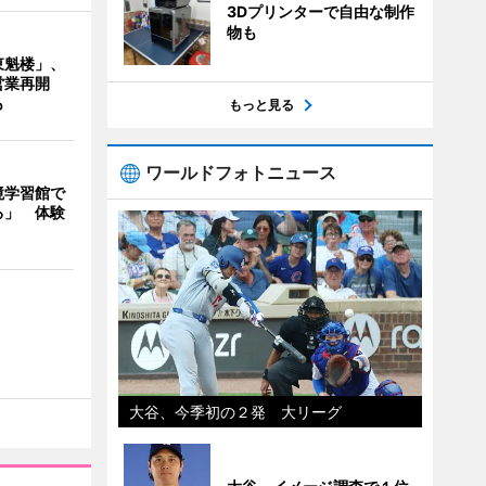
3Dプリンターで自由な制作
物も
東魁楼」、
営業再開
も
もっと見る
ワールドフォトニュース
境学習館で
る」 体験
大谷、今季初の２発 大リーグ