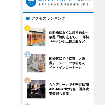
アクセスランキング
西船橋駅近くに焼き肉食べ
放題「焼肉 志むら」 厚切
り牛タンや土鍋ご飯など
船橋東武で「京都・大阪
展」 スイーツや粉もん、
イートインコーナーも
ららアリーナで冬季五輪TE
AM JAPAN壮行会 習高吹
奏楽部も参加