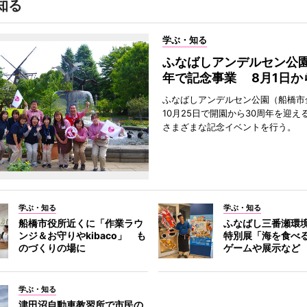
知る
学ぶ・知る
ふなばしアンデルセン公園
年で記念事業 8月1日か
ふなばしアンデルセン公園（船橋市
10月25日で開園から30周年を迎え
さまざまな記念イベントを行う。
学ぶ・知る
学ぶ・知る
船橋市役所近くに「作業ラウ
ふなばし三番瀬環
ンジ＆お守りやkibaco」 も
特別展「海を食べ
のづくりの場に
ゲームや展示など
学ぶ・知る
津田沼自動車教習所で市民の