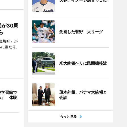
大谷、イメージ調査で１位
が30周
ら
先発した菅野 大リーグ
金堀町）が
るに当たり、
米大統領ヘリに民間機接近
茂木外相、パナマ大統領と
境学習館で
る」 体験
会談
もっと見る