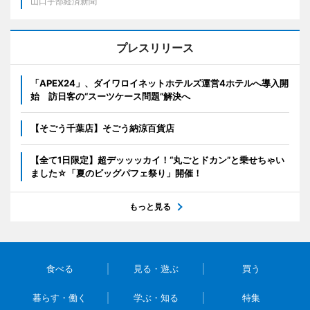
山口宇部経済新聞
プレスリリース
「APEX24」、ダイワロイネットホテルズ運営4ホテルへ導入開
始 訪日客の“スーツケース問題”解決へ
【そごう千葉店】そごう納涼百貨店
【全て1日限定】超デッッッカイ！“丸ごとドカン”と乗せちゃい
ました☆「夏のビッグパフェ祭り」開催！
もっと見る
食べる
見る・遊ぶ
買う
暮らす・働く
学ぶ・知る
特集