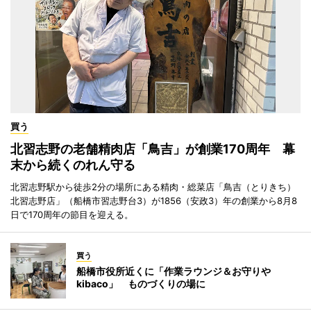
買う
北習志野の老舗精肉店「鳥吉」が創業170周年 幕
末から続くのれん守る
北習志野駅から徒歩2分の場所にある精肉・総菜店「鳥吉（とりきち）
北習志野店」（船橋市習志野台3）が1856（安政3）年の創業から8月8
日で170周年の節目を迎える。
買う
船橋市役所近くに「作業ラウンジ＆お守りや
kibaco」 ものづくりの場に