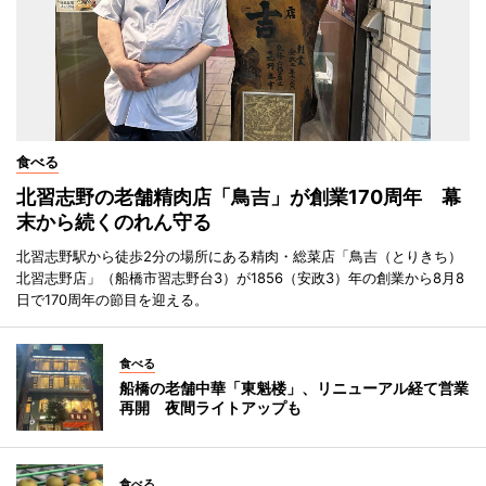
食べる
北習志野の老舗精肉店「鳥吉」が創業170周年 幕
末から続くのれん守る
北習志野駅から徒歩2分の場所にある精肉・総菜店「鳥吉（とりきち）
北習志野店」（船橋市習志野台3）が1856（安政3）年の創業から8月8
日で170周年の節目を迎える。
食べる
船橋の老舗中華「東魁楼」、リニューアル経て営業
再開 夜間ライトアップも
食べる