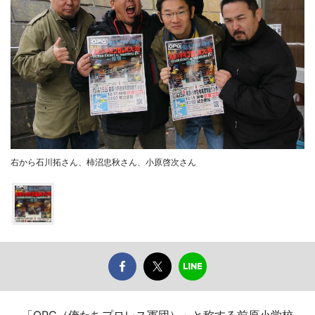
右から石川拓さん、柿沼忠秋さん、小原啓次さん
「OPG（俺たちプロレス軍団）」と称する前原小学校