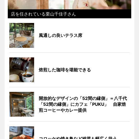
店を任されている栗山千佳子さん
風通しの良いテラス席
焙煎した珈琲を堪能できる
開放的なデザインの「52間の縁側」＝八千代
「52間の縁側」にカフェ「PUKU」 自家焙
煎コーヒーやカレー提供
コロッケや焼き鳥など総菜も幅広く扱う