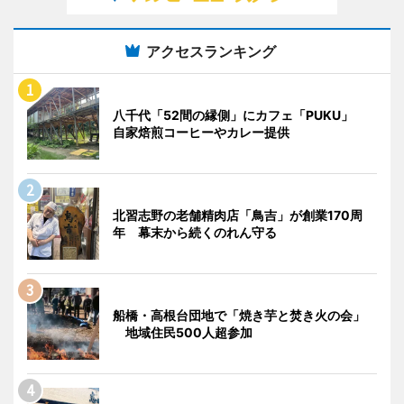
アクセスランキング
八千代「52間の縁側」にカフェ「PUKU」
自家焙煎コーヒーやカレー提供
北習志野の老舗精肉店「鳥吉」が創業170周
年 幕末から続くのれん守る
船橋・高根台団地で「焼き芋と焚き火の会」
地域住民500人超参加