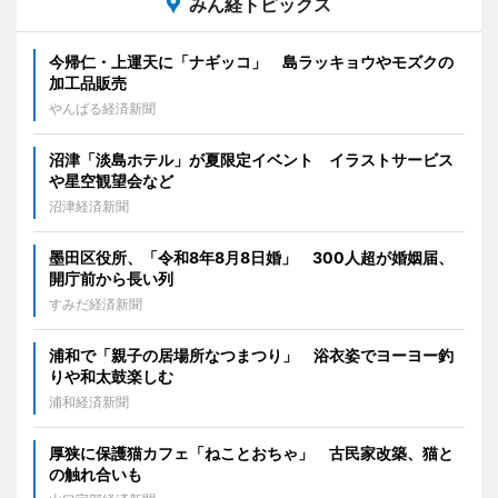
みん経トピックス
今帰仁・上運天に「ナギッコ」 島ラッキョウやモズクの
加工品販売
やんばる経済新聞
沼津「淡島ホテル」が夏限定イベント イラストサービス
や星空観望会など
沼津経済新聞
墨田区役所、「令和8年8月8日婚」 300人超が婚姻届、
開庁前から長い列
すみだ経済新聞
浦和で「親子の居場所なつまつり」 浴衣姿でヨーヨー釣
りや和太鼓楽しむ
浦和経済新聞
厚狭に保護猫カフェ「ねことおちゃ」 古民家改築、猫と
の触れ合いも