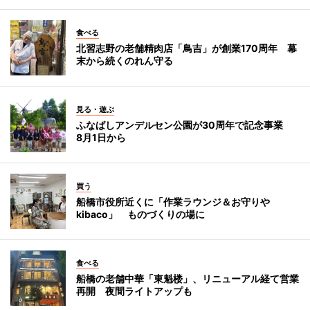
食べる
北習志野の老舗精肉店「鳥吉」が創業170周年 幕
末から続くのれん守る
見る・遊ぶ
ふなばしアンデルセン公園が30周年で記念事業
8月1日から
買う
船橋市役所近くに「作業ラウンジ＆お守りや
kibaco」 ものづくりの場に
食べる
船橋の老舗中華「東魁楼」、リニューアル経て営業
再開 夜間ライトアップも