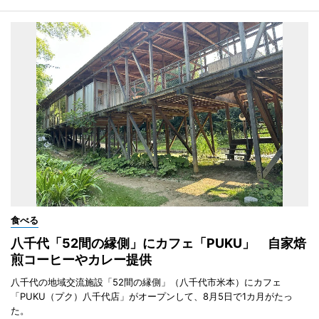
食べる
八千代「52間の縁側」にカフェ「PUKU」 自家焙
煎コーヒーやカレー提供
八千代の地域交流施設「52間の縁側」（八千代市米本）にカフェ
「PUKU（プク）八千代店」がオープンして、8月5日で1カ月がたっ
た。