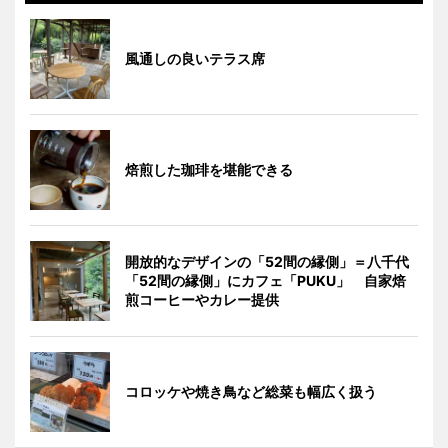
風通しの良いテラス席
焙煎した珈琲を堪能できる
開放的なデザインの「52間の縁側」＝八千代
「52間の縁側」にカフェ「PUKU」 自家焙
煎コーヒーやカレー提供
コロッケや焼き鳥など総菜も幅広く扱う