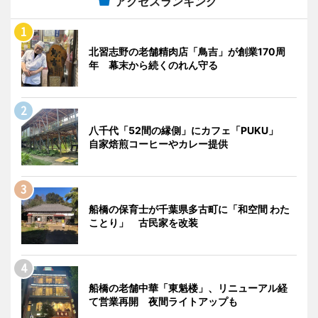
アクセスランキング
北習志野の老舗精肉店「鳥吉」が創業170周
年 幕末から続くのれん守る
八千代「52間の縁側」にカフェ「PUKU」
自家焙煎コーヒーやカレー提供
船橋の保育士が千葉県多古町に「和空間 わた
ことり」 古民家を改装
船橋の老舗中華「東魁楼」、リニューアル経
て営業再開 夜間ライトアップも