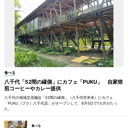
食べる
八千代「52間の縁側」にカフェ「PUKU」 自家焙
煎コーヒーやカレー提供
八千代の地域交流施設「52間の縁側」（八千代市米本）にカフェ
「PUKU（プク）八千代店」がオープンして、8月5日で1カ月がたっ
た。
食べる