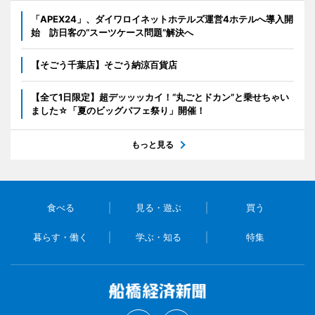
「APEX24」、ダイワロイネットホテルズ運営4ホテルへ導入開
始 訪日客の“スーツケース問題”解決へ
【そごう千葉店】そごう納涼百貨店
【全て1日限定】超デッッッカイ！“丸ごとドカン”と乗せちゃい
ました☆「夏のビッグパフェ祭り」開催！
もっと見る
食べる
見る・遊ぶ
買う
暮らす・働く
学ぶ・知る
特集