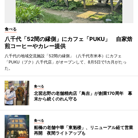
食べる
八千代「52間の縁側」にカフェ「PUKU」 自家焙
煎コーヒーやカレー提供
八千代の地域交流施設「52間の縁側」（八千代市米本）にカフェ
「PUKU（プク）八千代店」がオープンして、8月5日で1カ月がたっ
た。
食べる
北習志野の老舗精肉店「鳥吉」が創業170周年 幕
末から続くのれん守る
食べる
船橋の老舗中華「東魁楼」、リニューアル経て営業
再開 夜間ライトアップも