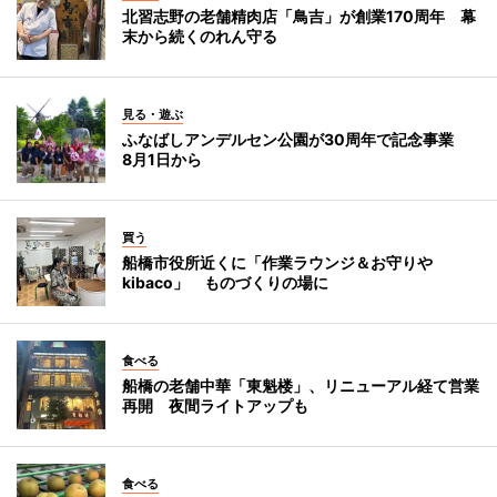
北習志野の老舗精肉店「鳥吉」が創業170周年 幕
末から続くのれん守る
見る・遊ぶ
ふなばしアンデルセン公園が30周年で記念事業
8月1日から
買う
船橋市役所近くに「作業ラウンジ＆お守りや
kibaco」 ものづくりの場に
食べる
船橋の老舗中華「東魁楼」、リニューアル経て営業
再開 夜間ライトアップも
食べる