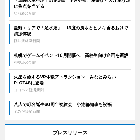
「津軽伝承料理」の第2弾 正月や盆、農事など人が集う場
に焦点を当てる
弘前経済新聞
星野エリアで「足水浴」 13度の湧水とヒノキ香るおけで
清涼体験
軽井沢経済新聞
札幌でゲームイベント10月開催へ 高校生向け企画を新設
札幌経済新聞
火星を旅するVR体験アトラクション みなとみらい
PLOT48に登場
ヨコハマ経済新聞
八広で町名誕生60周年祝賀会 小池都知事も祝福
すみだ経済新聞
プレスリリース