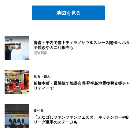
地図を見る
青森・平内で雪上ティラノサウルスレース開催へ ホタ
テ焼きやカニ汁販売も
関連画像
見る・遊ぶ
船橋本町・最勝院で落語会 能登半島地震復興支援チャ
リティーで
食べる
「ふなばしファンファンフェスタ」 キッチンカーやB
リーグ選手のステージも