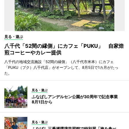
見る・遊ぶ
八千代「52間の縁側」にカフェ「PUKU」 自家焙
煎コーヒーやカレー提供
八千代の地域交流施設「52間の縁側」（八千代市米本）にカフェ
「PUKU（プク）八千代店」がオープンして、8月5日で1カ月がたっ
た。
見る・遊ぶ
ふなばしアンデルセン公園が30周年で記念事業
8月1日から
見る・遊ぶ
ふなばし三番瀬環境学習館で特別展「海を食べ