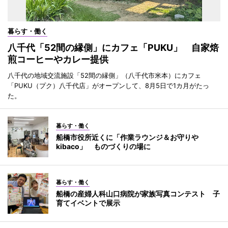
暮らす・働く
八千代「52間の縁側」にカフェ「PUKU」 自家焙
煎コーヒーやカレー提供
八千代の地域交流施設「52間の縁側」（八千代市米本）にカフェ
「PUKU（プク）八千代店」がオープンして、8月5日で1カ月がたっ
た。
暮らす・働く
船橋市役所近くに「作業ラウンジ＆お守りや
kibaco」 ものづくりの場に
暮らす・働く
船橋の産婦人科山口病院が家族写真コンテスト 子
育てイベントで展示