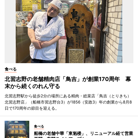
食べる
北習志野の老舗精肉店「鳥吉」が創業170周年 幕
末から続くのれん守る
北習志野駅から徒歩2分の場所にある精肉・総菜店「鳥吉（とりきち）
北習志野店」（船橋市習志野台3）が1856（安政3）年の創業から8月8
日で170周年の節目を迎える。
食べる
船橋の老舗中華「東魁楼」、リニューアル経て営業