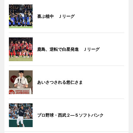
喜ぶ植中 Ｊリーグ
鹿島、逆転で白星発進 Ｊリーグ
あいさつされる悠仁さま
プロ野球・西武２―５ソフトバンク