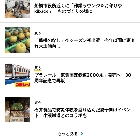
船橋市役所近くに「作業ラウンジ＆お守りや
kibaco」 ものづくりの場に
買う
「船橋のなし」今シーズン初出荷 今年は雨に恵ま
れ大玉傾向に
買う
プラレール「東葉高速鉄道2000系」発売へ 30
周年記念で再販
買う
石井食品で防災体験を盛り込んだ親子向けイベン
ト 小湊鐵道とのコラボも
もっと見る