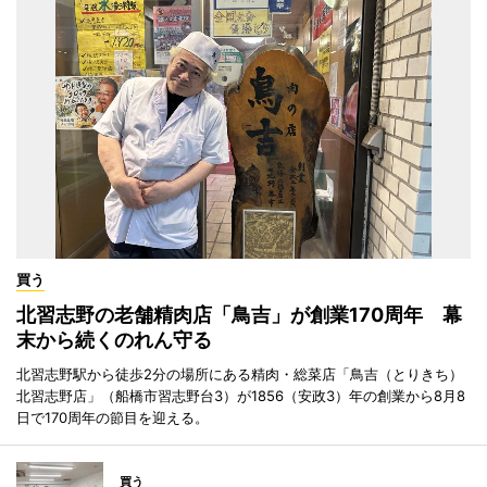
買う
北習志野の老舗精肉店「鳥吉」が創業170周年 幕
末から続くのれん守る
北習志野駅から徒歩2分の場所にある精肉・総菜店「鳥吉（とりきち）
北習志野店」（船橋市習志野台3）が1856（安政3）年の創業から8月8
日で170周年の節目を迎える。
買う