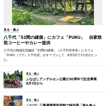
見る・遊ぶ
八千代「52間の縁側」にカフェ「PUKU」 自家焙
煎コーヒーやカレー提供
八千代の地域交流施設「52間の縁側」（八千代市米本）にカフェ
「PUKU（プク）八千代店」がオープンして、8月5日で1カ月がたっ
た。
見る・遊ぶ
ふなばしアンデルセン公園が30周年で記念事業
8月1日から
見る・遊ぶ
ふなばし三番瀬環境学習館で特別展「海を食べ