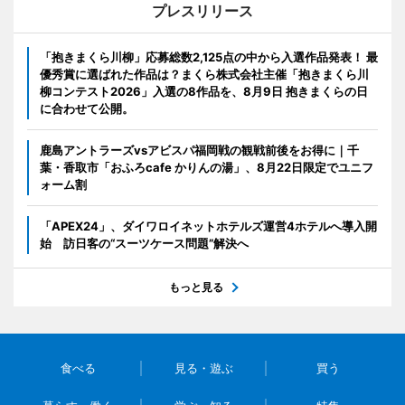
プレスリリース
「抱きまくら川柳」応募総数2,125点の中から入選作品発表！ 最
優秀賞に選ばれた作品は？まくら株式会社主催「抱きまくら川
柳コンテスト2026」入選の8作品を、8月9日 抱きまくらの日
に合わせて公開。
鹿島アントラーズvsアビスパ福岡戦の観戦前後をお得に｜千
葉・香取市「おふろcafe かりんの湯」、8月22日限定でユニフ
ォーム割
「APEX24」、ダイワロイネットホテルズ運営4ホテルへ導入開
始 訪日客の“スーツケース問題”解決へ
もっと見る
食べる
見る・遊ぶ
買う