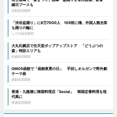
縁日ブースも
名駅経済新聞
「渋谷盆踊り」に6万7000人 109前に櫓、外国人観光客
も踊りの輪に
シブヤ経済新聞
大丸札幌店で任天堂ポップアップストア 「どうぶつの
森」特設エリアも
札幌経済新聞
OMO5函館で「函館夜景の日」 手回しオルガンで野外劇
テーマ曲
函館経済新聞
香港・九龍塘に韓国料理店「Social」 韓国定番料理を現
代風に
香港経済新聞