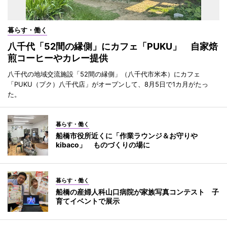
暮らす・働く
八千代「52間の縁側」にカフェ「PUKU」 自家焙
煎コーヒーやカレー提供
八千代の地域交流施設「52間の縁側」（八千代市米本）にカフェ
「PUKU（プク）八千代店」がオープンして、8月5日で1カ月がたっ
た。
暮らす・働く
船橋市役所近くに「作業ラウンジ＆お守りや
kibaco」 ものづくりの場に
暮らす・働く
船橋の産婦人科山口病院が家族写真コンテスト 子
育てイベントで展示