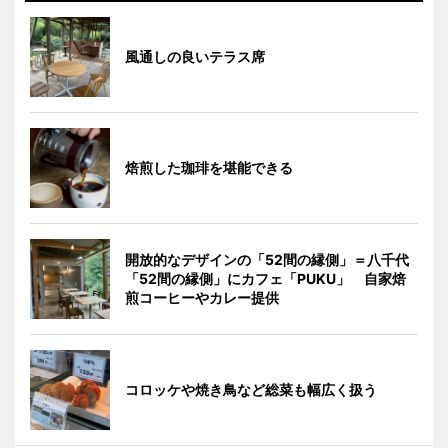
風通しの良いテラス席
焙煎した珈琲を堪能できる
開放的なデザインの「52間の縁側」＝八千代
「52間の縁側」にカフェ「PUKU」 自家焙
煎コーヒーやカレー提供
コロッケや焼き鳥など総菜も幅広く扱う