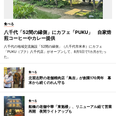
食べる
八千代「52間の縁側」にカフェ「PUKU」 自家焙
煎コーヒーやカレー提供
八千代の地域交流施設「52間の縁側」（八千代市米本）にカフェ
「PUKU（プク）八千代店」がオープンして、8月5日で1カ月がたっ
た。
食べる
北習志野の老舗精肉店「鳥吉」が創業170周年 幕
末から続くのれん守る
食べる
船橋の老舗中華「東魁楼」、リニューアル経て営業
再開 夜間ライトアップも