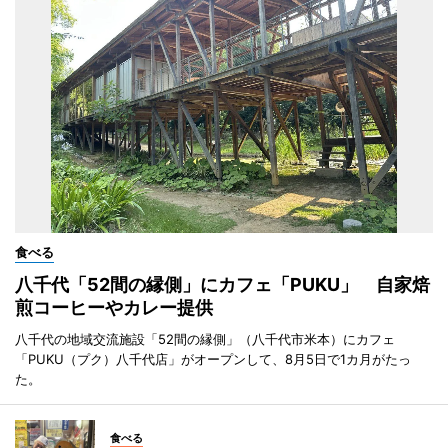
食べる
八千代「52間の縁側」にカフェ「PUKU」 自家焙
煎コーヒーやカレー提供
八千代の地域交流施設「52間の縁側」（八千代市米本）にカフェ
「PUKU（プク）八千代店」がオープンして、8月5日で1カ月がたっ
た。
食べる