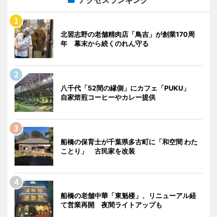
アクセスランキング
北習志野の老舗精肉店「鳥吉」が創業170周
年 幕末から続くのれん守る
八千代「52間の縁側」にカフェ「PUKU」
自家焙煎コーヒーやカレー提供
船橋の保育士が千葉県多古町に「和空間 わた
ことり」 古民家を改装
船橋の老舗中華「東魁楼」、リニューアル経
て営業再開 夜間ライトアップも