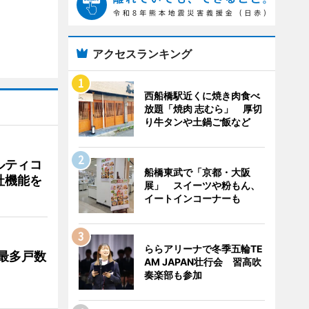
アクセスランキング
西船橋駅近くに焼き肉食べ
放題「焼肉 志むら」 厚切
り牛タンや土鍋ご飯など
ルティコ
船橋東武で「京都・大阪
社機能を
展」 スイーツや粉もん、
イートインコーナーも
ららアリーナで冬季五輪TE
最多戸数
AM JAPAN壮行会 習高吹
奏楽部も参加