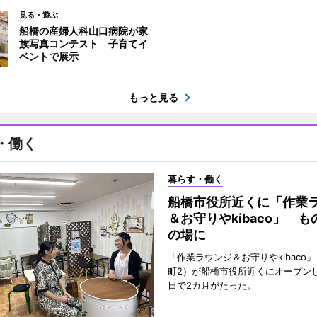
見る・遊ぶ
船橋の産婦人科山口病院が家
族写真コンテスト 子育てイ
ベントで展示
もっと見る
・働く
暮らす・働く
船橋市役所近くに「作業
＆お守りやkibaco」 
の場に
「作業ラウンジ＆お守りやkibaco
町2）が船橋市役所近くにオープンし
日で2カ月がたった。