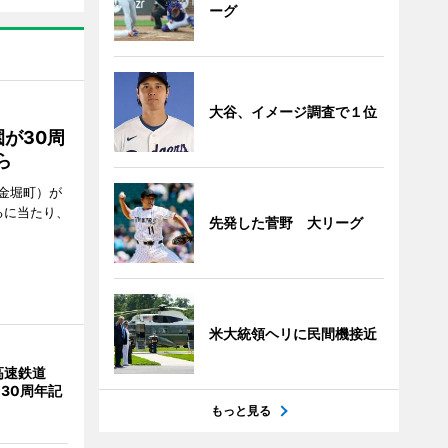
ーグ
大谷、イメージ調査で１位
が30周
ら
金堀町）が
るに当たり、
先発した菅野 大リーグ
米大統領ヘリに民間機接近
高速鉄道
 30周年記
もっと見る