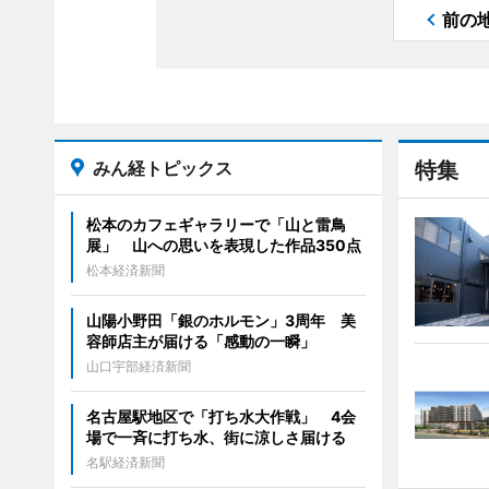
前の
みん経トピックス
特集
松本のカフェギャラリーで「山と雷鳥
展」 山への思いを表現した作品350点
松本経済新聞
山陽小野田「銀のホルモン」3周年 美
容師店主が届ける「感動の一瞬」
山口宇部経済新聞
名古屋駅地区で「打ち水大作戦」 4会
場で一斉に打ち水、街に涼しさ届ける
名駅経済新聞