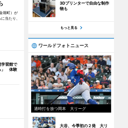
3Dプリンターで自由な制作
ら
物も
金堀町）が
るに当たり、
もっと見る
ワールドフォトニュース
境学習館で
る」 体験
適時打を放つ岡本 大リーグ
大谷、今季初の２発 大リ