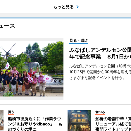
もっと見る
ュース
見る・遊ぶ
ふなばしアンデルセン公園
年で記念事業 8月1日か
ふなばしアンデルセン公園（船橋市
10月25日で開園から30周年を迎え
さまざまな記念イベントを行う。
買う
食べる
船橋市役所近くに「作業ラウ
船橋の老舗中華「
ンジ＆お守りやkibaco」 も
リニューアル経て
のづくりの場に
夜間ライトアップ