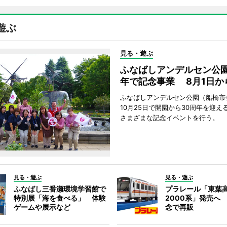
遊ぶ
見る・遊ぶ
ふなばしアンデルセン公園
年で記念事業 8月1日か
ふなばしアンデルセン公園（船橋市
10月25日で開園から30周年を迎え
さまざまな記念イベントを行う。
見る・遊ぶ
見る・遊ぶ
ふなばし三番瀬環境学習館で
プラレール「東葉
特別展「海を食べる」 体験
2000系」発売へ
ゲームや展示など
念で再販