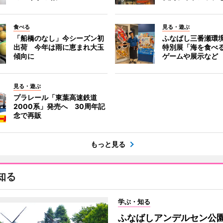
食べる
見る・遊ぶ
「船橋のなし」今シーズン初
ふなばし三番瀬環
出荷 今年は雨に恵まれ大玉
特別展「海を食べ
傾向に
ゲームや展示など
見る・遊ぶ
プラレール「東葉高速鉄道
2000系」発売へ 30周年記
念で再販
もっと見る
知る
学ぶ・知る
ふなばしアンデルセン公園