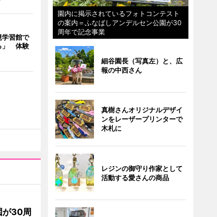
園内に掲示されているフォトコンテスト
の案内＝ふなばしアンデルセン公園が30
周年で記念事業
境学習館で
る」 体験
細谷園長（写真左）と、広
報の中西さん
真樹さんオリジナルデザイ
ンをレーザープリンターで
木札に
レジンの御守り作家として
活動する愛さんの商品
が30周