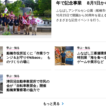
年で記念事業 8月1日か
ふなばしアンデルセン公園（船橋市
10月25日で開園から30周年を迎え
さまざまな記念イベントを行う。
学ぶ・知る
学ぶ・知る
船橋市役所近くに「作業ラウ
ふなばし三番瀬環
ンジ＆お守りやkibaco」 も
特別展「海を食べ
のづくりの場に
ゲームや展示など
学ぶ・知る
津田沼自動車教習所で市民の
会が「自転車教習会」開催
船橋東警察署の協力で
もっと見る