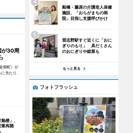
船橋・藤原の介護老人保健
施設、「おらがまちの病
院」目指し支援呼びかけ
習志野駅すぐ近くに「おに
ぎりのもり」 具だくさん
が30周
のおにぎりや総菜も
ら
金堀町）が
もっと見る
るに当たり、
フォトフラッシュ
東魁楼」、
営業再開
も