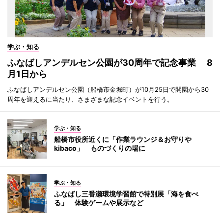
学ぶ・知る
ふなばしアンデルセン公園が30周年で記念事業 8
月1日から
ふなばしアンデルセン公園（船橋市金堀町）が10月25日で開園から30
周年を迎えるに当たり、さまざまな記念イベントを行う。
学ぶ・知る
船橋市役所近くに「作業ラウンジ＆お守りや
kibaco」 ものづくりの場に
学ぶ・知る
ふなばし三番瀬環境学習館で特別展「海を食べ
る」 体験ゲームや展示など