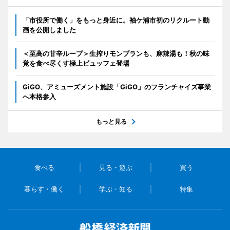
「市役所で働く」をもっと身近に。袖ケ浦市初のリクルート動
画を公開しました
＜至高の甘辛ループ＞生搾りモンブランも、麻辣湯も！秋の味
覚を食べ尽くす極上ビュッフェ登場
GiGO、アミューズメント施設「GiGO」のフランチャイズ事業
へ本格参入
もっと見る
食べる
見る・遊ぶ
買う
暮らす・働く
学ぶ・知る
特集