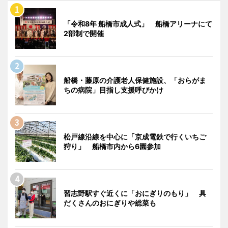
「令和8年 船橋市成人式」 船橋アリーナにて
2部制で開催
船橋・藤原の介護老人保健施設、「おらがま
ちの病院」目指し支援呼びかけ
松戸線沿線を中心に「京成電鉄で行くいちご
狩り」 船橋市内から6園参加
習志野駅すぐ近くに「おにぎりのもり」 具
だくさんのおにぎりや総菜も