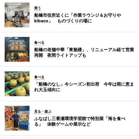
買う
船橋市役所近くに「作業ラウンジ＆お守りや
kibaco」 ものづくりの場に
食べる
船橋の老舗中華「東魁楼」、リニューアル経て営業
再開 夜間ライトアップも
食べる
「船橋のなし」今シーズン初出荷 今年は雨に恵ま
れ大玉傾向に
見る・遊ぶ
ふなばし三番瀬環境学習館で特別展「海を食べ
る」 体験ゲームや展示など