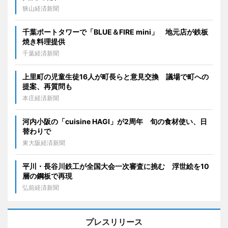
狭山経済新聞
千葉ポートタワーで「BLUE＆FIRE mini」 地元店が鉄板
焼き料理提供
千葉経済新聞
上里町の児童生徒16人が町長らと意見交換 議場で町への
提案、再質問も
本庄経済新聞
河内小阪の「cuisine HAGI」が2周年 旬の食材使い、日
替わりで
東大阪経済新聞
平川・長谷川鉄工が全国大会一次審査に挑む 浮世絵を10
層の鋼板で再現
弘前経済新聞
プレスリリース