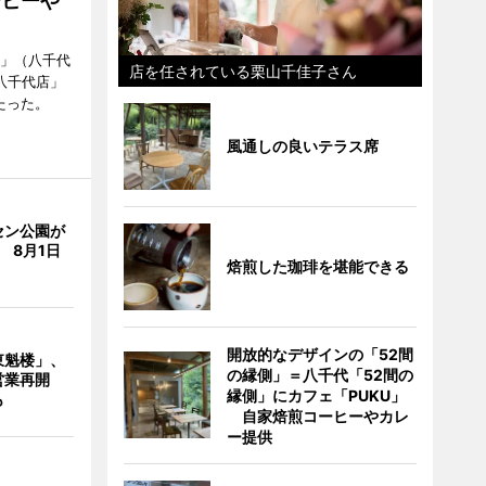
ーヒーや
側」（八千代
店を任されている栗山千佳子さん
八千代店」
たった。
風通しの良いテラス席
セン公園が
 8月1日
焙煎した珈琲を堪能できる
開放的なデザインの「52間
東魁楼」、
の縁側」＝八千代「52間の
営業再開
縁側」にカフェ「PUKU」
も
自家焙煎コーヒーやカレ
ー提供