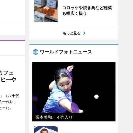
コロッケや焼き鳥など総菜
も幅広く扱う
もっと見る
ワールドフォトニュース
カフェ
ーヒーや
側」（八千代
八千代店」
たった。
張本美和、４強入り