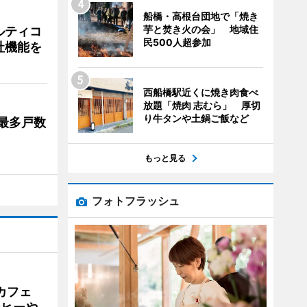
船橋・高根台団地で「焼き
芋と焚き火の会」 地域住
ルティコ
民500人超参加
社機能を
西船橋駅近くに焼き肉食べ
放題「焼肉 志むら」 厚切
り牛タンや土鍋ご飯など
最多戸数
もっと見る
フォトフラッシュ
カフェ