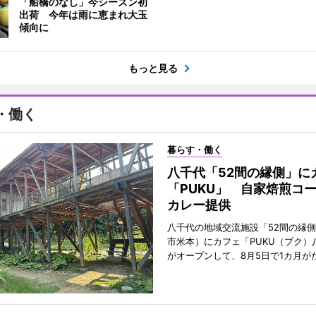
「船橋のなし」今シーズン初
出荷 今年は雨に恵まれ大玉
傾向に
もっと見る
・働く
暮らす・働く
八千代「52間の縁側」に
「PUKU」 自家焙煎コ
カレー提供
八千代の地域交流施設「52間の縁
市米本）にカフェ「PUKU（プク）
がオープンして、8月5日で1カ月が