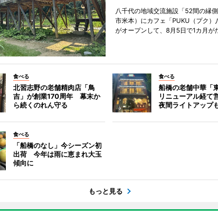
八千代の地域交流施設「52間の縁
市米本）にカフェ「PUKU（プク）
がオープンして、8月5日で1カ月が
食べる
食べる
北習志野の老舗精肉店「鳥
船橋の老舗中華「
吉」が創業170周年 幕末か
リニューアル経て
ら続くのれん守る
夜間ライトアップ
食べる
「船橋のなし」今シーズン初
出荷 今年は雨に恵まれ大玉
傾向に
もっと見る