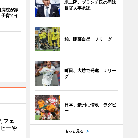
米上院、ブランチ氏の司法
長官人事承認
口病院が家
 子育てイ
柏、開幕白星 Ｊリーグ
町田、大勝で発進 Ｊリー
グ
日本、豪州に惜敗 ラグビ
ー
カフェ
ーヒーや
もっと見る