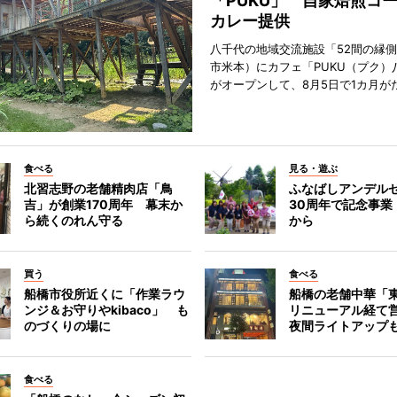
「PUKU」 自家焙煎コ
カレー提供
八千代の地域交流施設「52間の縁
市米本）にカフェ「PUKU（プク）
がオープンして、8月5日で1カ月が
食べる
見る・遊ぶ
北習志野の老舗精肉店「鳥
ふなばしアンデル
吉」が創業170周年 幕末か
30周年で記念事業
ら続くのれん守る
から
買う
食べる
船橋市役所近くに「作業ラウ
船橋の老舗中華「
ンジ＆お守りやkibaco」 も
リニューアル経て
のづくりの場に
夜間ライトアップ
食べる