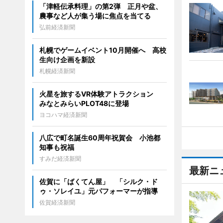
「津軽伝承料理」の第2弾 正月や盆、
農事など人が集う場に焦点を当てる
弘前経済新聞
札幌でゲームイベント10月開催へ 高校
生向け企画を新設
札幌経済新聞
火星を旅するVR体験アトラクション
みなとみらいPLOT48に登場
ヨコハマ経済新聞
八広で町名誕生60周年祝賀会 小池都
知事も祝福
すみだ経済新聞
最新ニ
佐賀に「ばくてん屋」 「シルク・ド
ゥ・ソレイユ」元パフォーマーが指導
佐賀経済新聞