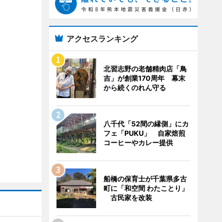
アクセスランキング
北習志野の老舗精肉店「鳥
吉」が創業170周年 幕末
から続くのれん守る
八千代「52間の縁側」にカ
フェ「PUKU」 自家焙煎
コーヒーやカレー提供
船橋の保育士が千葉県多古
町に「和空間 わたことり」
古民家を改装