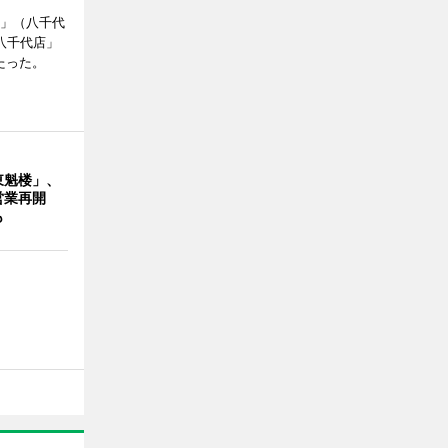
側」（八千代
八千代店」
たった。
東魁楼」、
営業再開
も