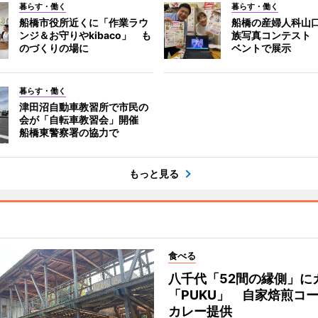
暮らす・働く
暮らす・働く
船橋市役所近くに「作業ラウ
船橋の産婦人科山
ンジ＆お守りやkibaco」 も
族写真コンテスト
のづくりの場に
ベントで展示
暮らす・働く
津田沼自動車教習所で市民の
会が「自転車教習会」開催
船橋東警察署の協力で
もっと見る
食べる
八千代「52間の縁側」に
「PUKU」 自家焙煎コ
カレー提供