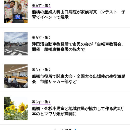
暮らす・働く
船橋の産婦人科山口病院が家族写真コンテスト 子
育てイベントで展示
暮らす・働く
津田沼自動車教習所で市民の会が「自転車教習会」
開催 船橋東警察署の協力で
暮らす・働く
船橋市役所で関東大会・全国大会出場校の生徒激励
会 市船サッカー部など
暮らす・働く
船橋・金杉小児童と地域住民が協力して作る約2万
本のヒマワリ畑が満開に