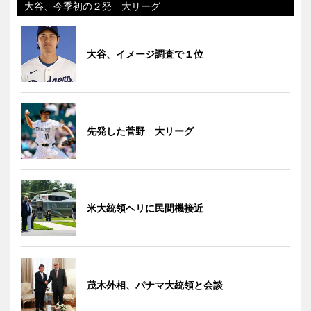
大谷、今季初の２発 大リーグ
大谷、イメージ調査で１位
先発した菅野 大リーグ
米大統領ヘリに民間機接近
茂木外相、パナマ大統領と会談