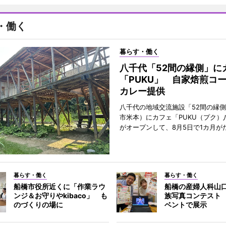
・働く
暮らす・働く
八千代「52間の縁側」に
「PUKU」 自家焙煎コ
カレー提供
八千代の地域交流施設「52間の縁
市米本）にカフェ「PUKU（プク）
がオープンして、8月5日で1カ月が
暮らす・働く
暮らす・働く
船橋市役所近くに「作業ラウ
船橋の産婦人科山
ンジ＆お守りやkibaco」 も
族写真コンテスト
のづくりの場に
ベントで展示