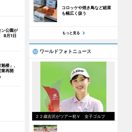
コロッケや焼き鳥など総菜
も幅広く扱う
セン公園が
もっと見る
 8月1日
ワールドフォトニュース
東魁楼」、
営業再開
も
２２歳吉沢がツアー初Ｖ 女子ゴルフ