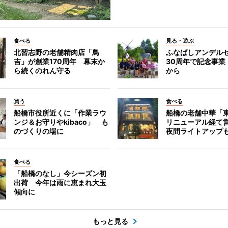
食べる
見る・遊ぶ
北習志野の老舗精肉店「鳥
ふなばしアンデル
吉」が創業170周年 幕末か
30周年で記念事業
ら続くのれん守る
から
買う
食べる
船橋市役所近くに「作業ラウ
船橋の老舗中華「
ンジ＆お守りやkibaco」 も
リニューアル経て
のづくりの場に
夜間ライトアップ
食べる
「船橋のなし」今シーズン初
出荷 今年は雨に恵まれ大玉
傾向に
もっと見る