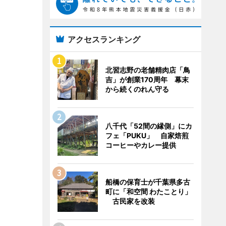
アクセスランキング
北習志野の老舗精肉店「鳥
吉」が創業170周年 幕末
から続くのれん守る
八千代「52間の縁側」にカ
フェ「PUKU」 自家焙煎
コーヒーやカレー提供
船橋の保育士が千葉県多古
町に「和空間 わたことり」
古民家を改装