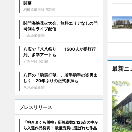
開幕
相模原町田経済新聞
関門海峡花火大会、無料エリアなしの門
司側をライブ配信
小倉経済新聞
八広で「八八祭り」 1500人が提灯行
列、多幸アートも
すみだ経済新聞
最新ニ
八戸の「騎馬打毬」、若手騎手の姿勇ま
しく 20年ぶりの正式参拝も
八戸経済新聞
プレスリリース
「抱きまくら川柳」応募総数2,125点の中か
ら入選作品発表！ 最優秀賞に選ばれた作品