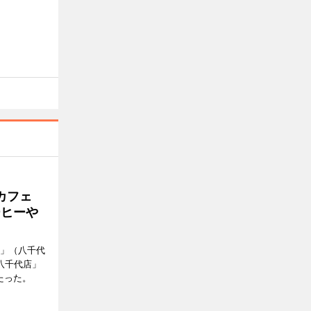
カフェ
ーヒーや
側」（八千代
八千代店」
たった。