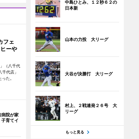
中島ひとみ、１２秒６２の
日本新
山本の力投 大リーグ
カフェ
ーヒーや
側」（八千代
八千代店」
大谷が決勝打 大リーグ
たった。
村上、２戦連発２６号 大
リーグ
口病院が家
 子育てイ
もっと見る