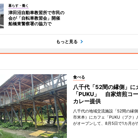
暮らす・働く
津田沼自動車教習所で市民の
会が「自転車教習会」開催
船橋東警察署の協力で
もっと見る
食べる
八千代「52間の縁側」に
「PUKU」 自家焙煎コ
カレー提供
八千代の地域交流施設「52間の縁
市米本）にカフェ「PUKU（プク）
がオープンして、8月5日で1カ月が