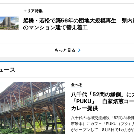
エリア特集
船橋・若松で築56年の団地大規模再生 県内
のマンション建て替え着工
もっと見る
ュース
食べる
八千代「52間の縁側」に
「PUKU」 自家焙煎コ
カレー提供
八千代の地域交流施設「52間の縁
市米本）にカフェ「PUKU（プク）
がオープンして、8月5日で1カ月が