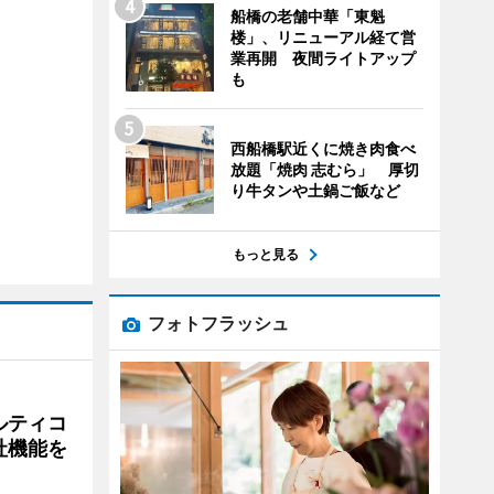
船橋の老舗中華「東魁
楼」、リニューアル経て営
業再開 夜間ライトアップ
も
西船橋駅近くに焼き肉食べ
放題「焼肉 志むら」 厚切
り牛タンや土鍋ご飯など
もっと見る
フォトフラッシュ
ルティコ
社機能を