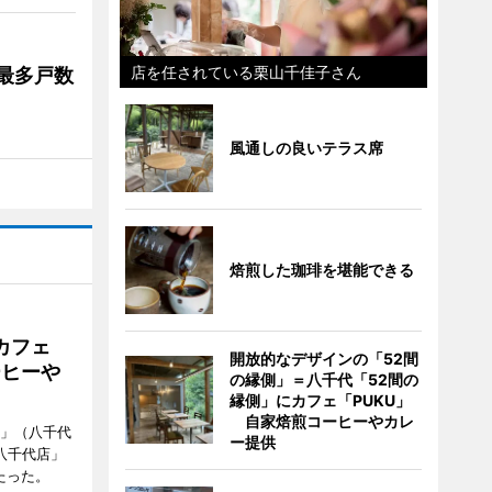
店を任されている栗山千佳子さん
最多戸数
風通しの良いテラス席
焙煎した珈琲を堪能できる
カフェ
開放的なデザインの「52間
ーヒーや
の縁側」＝八千代「52間の
縁側」にカフェ「PUKU」
自家焙煎コーヒーやカレ
側」（八千代
ー提供
八千代店」
たった。