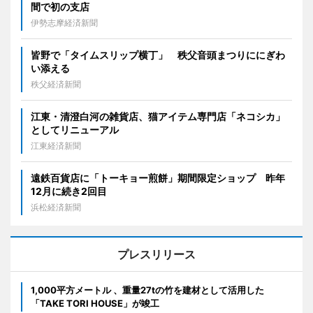
間で初の支店
伊勢志摩経済新聞
皆野で「タイムスリップ横丁」 秩父音頭まつりににぎわ
い添える
秩父経済新聞
江東・清澄白河の雑貨店、猫アイテム専門店「ネコシカ」
としてリニューアル
江東経済新聞
遠鉄百貨店に「トーキョー煎餅」期間限定ショップ 昨年
12月に続き2回目
浜松経済新聞
プレスリリース
1,000平方メートル 、重量27tの竹を建材として活用した
「TAKE TORI HOUSE」が竣工