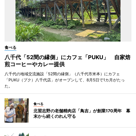
食べる
八千代「52間の縁側」にカフェ「PUKU」 自家焙
煎コーヒーやカレー提供
八千代の地域交流施設「52間の縁側」（八千代市米本）にカフェ
「PUKU（プク）八千代店」がオープンして、8月5日で1カ月がたっ
た。
食べる
北習志野の老舗精肉店「鳥吉」が創業170周年 幕
末から続くのれん守る