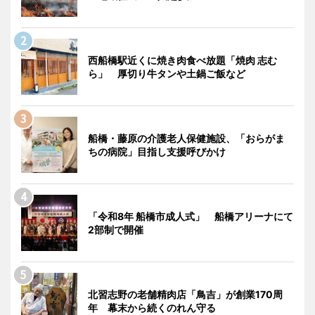
西船橋駅近くに焼き肉食べ放題「焼肉 志む
ら」 厚切り牛タンや土鍋ご飯など
船橋・藤原の介護老人保健施設、「おらがま
ちの病院」目指し支援呼びかけ
「令和8年 船橋市成人式」 船橋アリーナにて
2部制で開催
北習志野の老舗精肉店「鳥吉」が創業170周
年 幕末から続くのれん守る