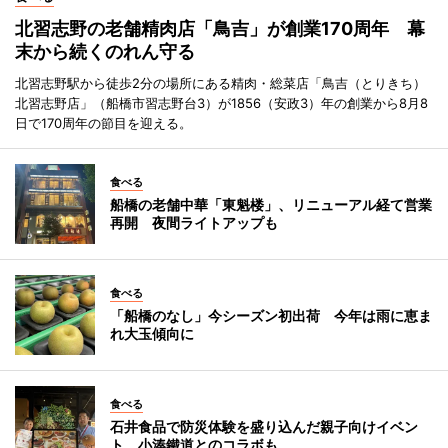
北習志野の老舗精肉店「鳥吉」が創業170周年 幕
末から続くのれん守る
北習志野駅から徒歩2分の場所にある精肉・総菜店「鳥吉（とりきち）
北習志野店」（船橋市習志野台3）が1856（安政3）年の創業から8月8
日で170周年の節目を迎える。
食べる
船橋の老舗中華「東魁楼」、リニューアル経て営業
再開 夜間ライトアップも
食べる
「船橋のなし」今シーズン初出荷 今年は雨に恵ま
れ大玉傾向に
食べる
石井食品で防災体験を盛り込んだ親子向けイベン
ト 小湊鐵道とのコラボも