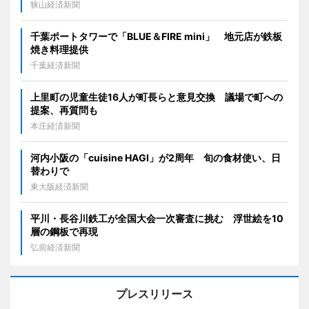
狭山経済新聞
千葉ポートタワーで「BLUE＆FIRE mini」 地元店が鉄板
焼き料理提供
千葉経済新聞
上里町の児童生徒16人が町長らと意見交換 議場で町への
提案、再質問も
本庄経済新聞
河内小阪の「cuisine HAGI」が2周年 旬の食材使い、日
替わりで
東大阪経済新聞
平川・長谷川鉄工が全国大会一次審査に挑む 浮世絵を10
層の鋼板で再現
弘前経済新聞
プレスリリース