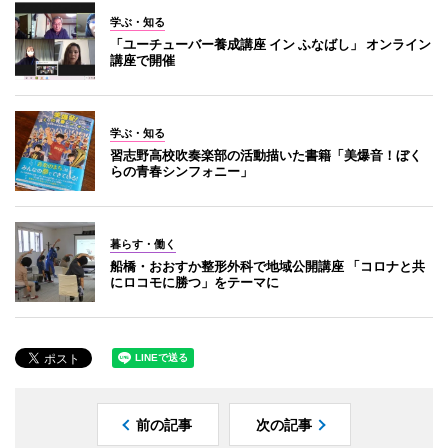
学ぶ・知る
「ユーチューバー養成講座 イン ふなばし」 オンライン
講座で開催
学ぶ・知る
習志野高校吹奏楽部の活動描いた書籍「美爆音！ぼく
らの青春シンフォニー」
暮らす・働く
船橋・おおすか整形外科で地域公開講座 「コロナと共
にロコモに勝つ」をテーマに
前の記事
次の記事