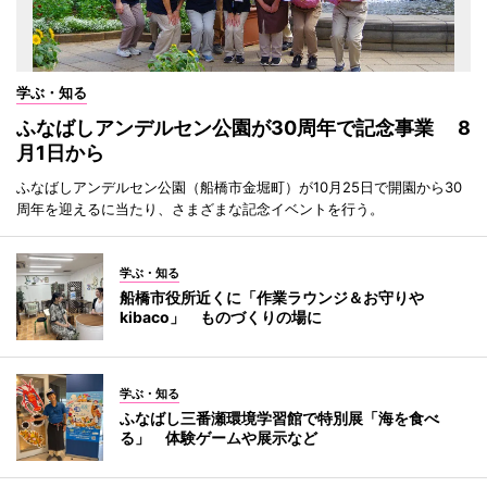
学ぶ・知る
ふなばしアンデルセン公園が30周年で記念事業 8
月1日から
ふなばしアンデルセン公園（船橋市金堀町）が10月25日で開園から30
周年を迎えるに当たり、さまざまな記念イベントを行う。
学ぶ・知る
船橋市役所近くに「作業ラウンジ＆お守りや
kibaco」 ものづくりの場に
学ぶ・知る
ふなばし三番瀬環境学習館で特別展「海を食べ
る」 体験ゲームや展示など