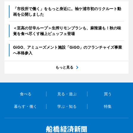
「市役所で働く」をもっと身近に。袖ケ浦市初のリクルート動
画を公開しました
＜至高の甘辛ループ＞生搾りモンブランも、麻辣湯も！秋の味
覚を食べ尽くす極上ビュッフェ登場
GiGO、アミューズメント施設「GiGO」のフランチャイズ事業
へ本格参入
もっと見る
食べる
見る・遊ぶ
買う
暮らす・働く
学ぶ・知る
特集