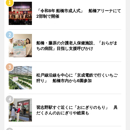
「令和8年 船橋市成人式」 船橋アリーナにて
2部制で開催
船橋・藤原の介護老人保健施設、「おらがま
ちの病院」目指し支援呼びかけ
松戸線沿線を中心に「京成電鉄で行くいちご
狩り」 船橋市内から6園参加
習志野駅すぐ近くに「おにぎりのもり」 具
だくさんのおにぎりや総菜も