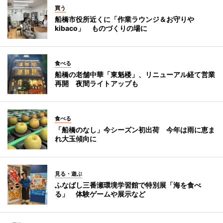
買う
船橋市役所近くに「作業ラウンジ＆お守りや
kibaco」 ものづくりの場に
食べる
船橋の老舗中華「東魁楼」、リニューアル経て営業
再開 夜間ライトアップも
食べる
「船橋のなし」今シーズン初出荷 今年は雨に恵ま
れ大玉傾向に
見る・遊ぶ
ふなばし三番瀬環境学習館で特別展「海を食べ
る」 体験ゲームや展示など