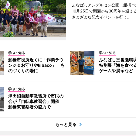
ふなばしアンデルセン公園（船橋市
10月25日で開園から30周年を迎え
さまざまな記念イベントを行う。
学ぶ・知る
学ぶ・知る
船橋市役所近くに「作業ラウ
ふなばし三番瀬環
ンジ＆お守りやkibaco」 も
特別展「海を食べ
のづくりの場に
ゲームや展示など
学ぶ・知る
津田沼自動車教習所で市民の
会が「自転車教習会」開催
船橋東警察署の協力で
もっと見る