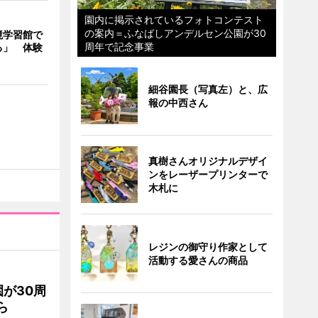
園内に掲示されているフォトコンテスト
の案内＝ふなばしアンデルセン公園が30
境学習館で
周年で記念事業
る」 体験
細谷園長（写真左）と、広
報の中西さん
真樹さんオリジナルデザイ
ンをレーザープリンターで
木札に
レジンの御守り作家として
活動する愛さんの商品
が30周
ら