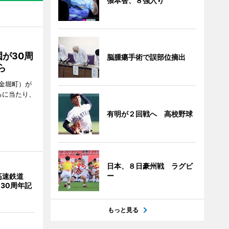
張本智、８強入り
が30周
脳腫瘍手術で誤部位摘出
ら
金堀町）が
るに当たり、
有明が２回戦へ 高校野球
日本、８日豪州戦 ラグビ
ー
高速鉄道
 30周年記
もっと見る