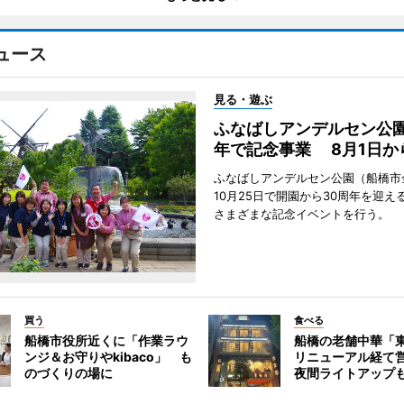
ュース
見る・遊ぶ
ふなばしアンデルセン公園
年で記念事業 8月1日か
ふなばしアンデルセン公園（船橋市
10月25日で開園から30周年を迎え
さまざまな記念イベントを行う。
買う
食べる
船橋市役所近くに「作業ラウ
船橋の老舗中華「
ンジ＆お守りやkibaco」 も
リニューアル経て
のづくりの場に
夜間ライトアップ