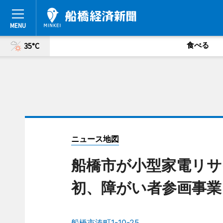
食べる
35°C
ニュース地図
船橋市が小型家電リサ
初、障がい者参画事業
船橋市湊町1-10-25