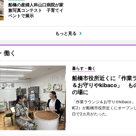
船橋の産婦人科山口病院が家
族写真コンテスト 子育てイ
ベントで展示
もっと見る
・働く
暮らす・働く
船橋市役所近くに「作業
＆お守りやkibaco」 
の場に
「作業ラウンジ＆お守りやkibaco
町2）が船橋市役所近くにオープンし
日で2カ月がたった。