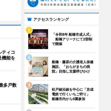
アクセスランキング
「令和8年 船橋市成人式」
船橋アリーナにて2部制
で開催
ルティコ
社機能を
船橋・藤原の介護老人保健
施設、「おらがまちの病
院」目指し支援呼びかけ
最多戸数
松戸線沿線を中心に「京成
電鉄で行くいちご狩り」
船橋市内から6園参加