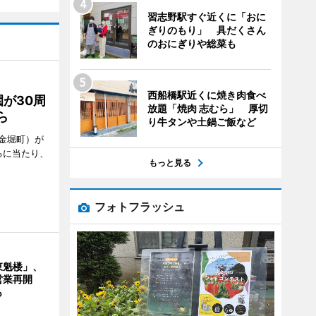
習志野駅すぐ近くに「おに
ぎりのもり」 具だくさん
のおにぎりや総菜も
西船橋駅近くに焼き肉食べ
が30周
放題「焼肉 志むら」 厚切
ら
り牛タンや土鍋ご飯など
金堀町）が
るに当たり、
もっと見る
フォトフラッシュ
東魁楼」、
営業再開
も