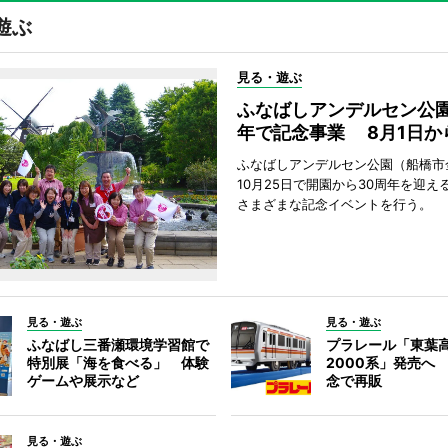
遊ぶ
見る・遊ぶ
ふなばしアンデルセン公園
年で記念事業 8月1日か
ふなばしアンデルセン公園（船橋市
10月25日で開園から30周年を迎え
さまざまな記念イベントを行う。
見る・遊ぶ
見る・遊ぶ
ふなばし三番瀬環境学習館で
プラレール「東葉
特別展「海を食べる」 体験
2000系」発売へ
ゲームや展示など
念で再販
見る・遊ぶ