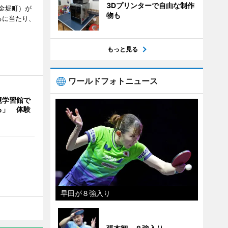
3Dプリンターで自由な制作
金堀町）が
物も
るに当たり、
もっと見る
ワールドフォトニュース
境学習館で
る」 体験
早田が８強入り