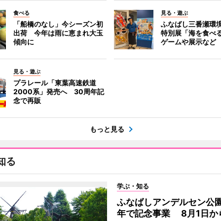
食べる
見る・遊ぶ
「船橋のなし」今シーズン初
ふなばし三番瀬環
出荷 今年は雨に恵まれ大玉
特別展「海を食べ
傾向に
ゲームや展示など
見る・遊ぶ
プラレール「東葉高速鉄道
2000系」発売へ 30周年記
念で再販
もっと見る
知る
学ぶ・知る
ふなばしアンデルセン公園
年で記念事業 8月1日か