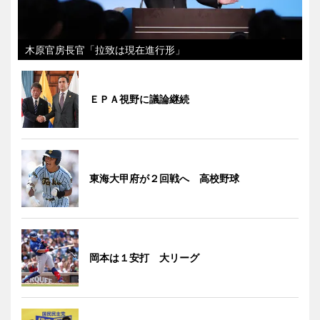
木原官房長官「拉致は現在進行形」
ＥＰＡ視野に議論継続
東海大甲府が２回戦へ 高校野球
岡本は１安打 大リーグ