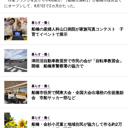
にオープンして、8月1日で2カ月がたった。
暮らす・働く
船橋の産婦人科山口病院が家族写真コンテスト 子
育てイベントで展示
暮らす・働く
津田沼自動車教習所で市民の会が「自転車教習会」
開催 船橋東警察署の協力で
暮らす・働く
船橋市役所で関東大会・全国大会出場校の生徒激励
会 市船サッカー部など
暮らす・働く
船橋・金杉小児童と地域住民が協力して作る約2万