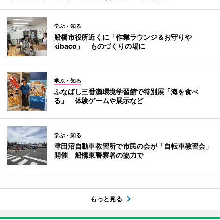
学ぶ・知る
船橋市役所近くに「作業ラウンジ＆お守りや
kibaco」 ものづくりの場に
学ぶ・知る
ふなばし三番瀬環境学習館で特別展「海を食べ
る」 体験ゲームや展示など
学ぶ・知る
津田沼自動車教習所で市民の会が「自転車教習会」
開催 船橋東警察署の協力で
もっと見る