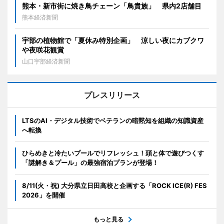
熊本・新市街に焼き鳥チェーン「鳥貴族」 県内2店舗目
熊本経済新聞
宇部の植物館で「夏休み特別企画」 涼しい夜にカブクワ
や夜咲花観賞
山口宇部経済新聞
プレスリリース
LTSのAI・デジタル技術でベテランの暗黙知を組織の知識資産
へ転換
ひらめきと冷たいプールでリフレッシュ！頭と体で遊びつくす
「謎解き＆プール」の最強宿泊プランが登場！
8/11(火・祝) 大分県立日田高校と企画する「ROCK ICE(R) FES
2026」を開催
もっと見る