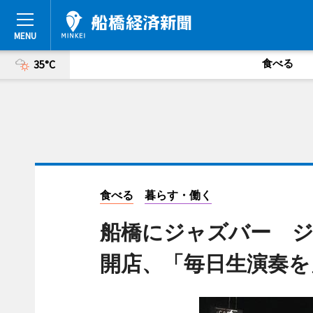
食べる
35°C
食べる
暮らす・働く
船橋にジャズバー 
開店、「毎日生演奏を