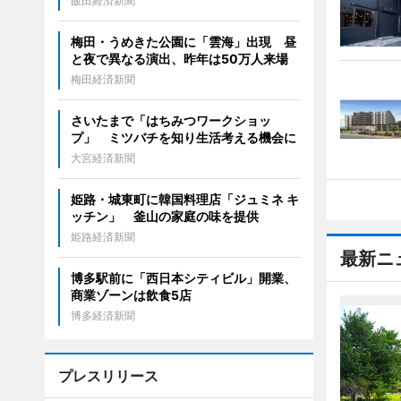
飯田経済新聞
梅田・うめきた公園に「雲海」出現 昼
と夜で異なる演出、昨年は50万人来場
梅田経済新聞
さいたまで「はちみつワークショッ
プ」 ミツバチを知り生活考える機会に
大宮経済新聞
姫路・城東町に韓国料理店「ジュミネ キ
ッチン」 釜山の家庭の味を提供
姫路経済新聞
最新ニ
博多駅前に「西日本シティビル」開業、
商業ゾーンは飲食5店
博多経済新聞
プレスリリース