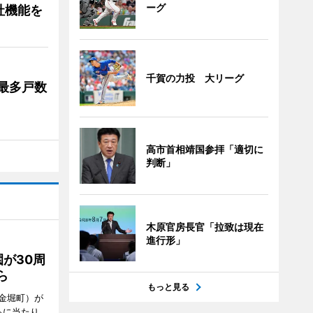
ーグ
社機能を
千賀の力投 大リーグ
最多戸数
高市首相靖国参拝「適切に
判断」
木原官房長官「拉致は現在
進行形」
が30周
ら
もっと見る
金堀町）が
るに当たり、