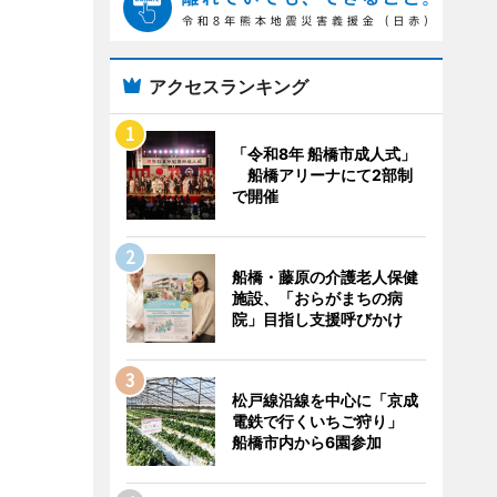
アクセスランキング
「令和8年 船橋市成人式」
船橋アリーナにて2部制
で開催
船橋・藤原の介護老人保健
施設、「おらがまちの病
院」目指し支援呼びかけ
松戸線沿線を中心に「京成
電鉄で行くいちご狩り」
船橋市内から6園参加