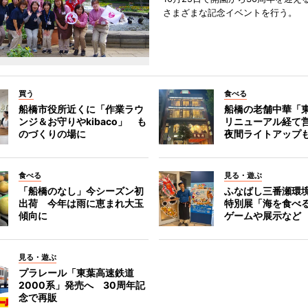
さまざまな記念イベントを行う。
買う
食べる
船橋市役所近くに「作業ラウ
船橋の老舗中華「
ンジ＆お守りやkibaco」 も
リニューアル経て
のづくりの場に
夜間ライトアップ
食べる
見る・遊ぶ
「船橋のなし」今シーズン初
ふなばし三番瀬環
出荷 今年は雨に恵まれ大玉
特別展「海を食べ
傾向に
ゲームや展示など
見る・遊ぶ
プラレール「東葉高速鉄道
2000系」発売へ 30周年記
念で再販