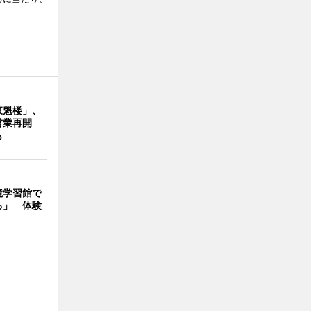
東魁楼」、
営業再開
も
境学習館で
る」 体験