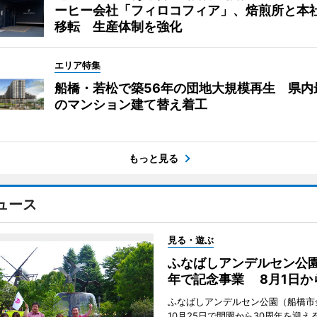
ーヒー会社「フィロコフィア」、焙煎所と本
移転 生産体制を強化
エリア特集
船橋・若松で築56年の団地大規模再生 県内
のマンション建て替え着工
もっと見る
ュース
見る・遊ぶ
ふなばしアンデルセン公園
年で記念事業 8月1日か
ふなばしアンデルセン公園（船橋市
10月25日で開園から30周年を迎え