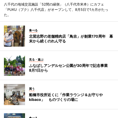
八千代の地域交流施設「52間の縁側」（八千代市米本）にカフェ
「PUKU（プク）八千代店」がオープンして、8月5日で1カ月がたっ
た。
食べる
北習志野の老舗精肉店「鳥吉」が創業170周年 幕
末から続くのれん守る
見る・遊ぶ
ふなばしアンデルセン公園が30周年で記念事業
8月1日から
買う
船橋市役所近くに「作業ラウンジ＆お守りや
kibaco」 ものづくりの場に
食べる