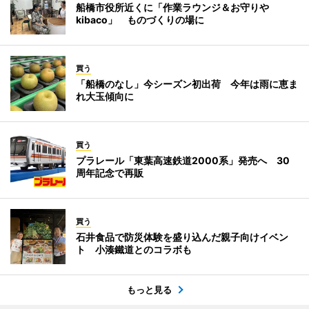
船橋市役所近くに「作業ラウンジ＆お守りや
kibaco」 ものづくりの場に
買う
「船橋のなし」今シーズン初出荷 今年は雨に恵ま
れ大玉傾向に
買う
プラレール「東葉高速鉄道2000系」発売へ 30
周年記念で再販
買う
石井食品で防災体験を盛り込んだ親子向けイベン
ト 小湊鐵道とのコラボも
もっと見る