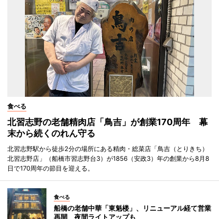
食べる
北習志野の老舗精肉店「鳥吉」が創業170周年 幕
末から続くのれん守る
北習志野駅から徒歩2分の場所にある精肉・総菜店「鳥吉（とりきち）
北習志野店」（船橋市習志野台3）が1856（安政3）年の創業から8月8
日で170周年の節目を迎える。
食べる
船橋の老舗中華「東魁楼」、リニューアル経て営業
再開 夜間ライトアップも