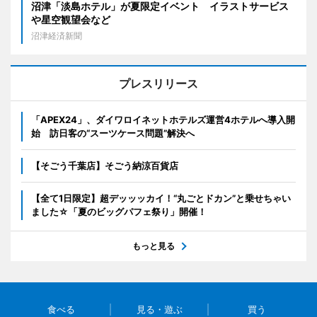
沼津「淡島ホテル」が夏限定イベント イラストサービス
や星空観望会など
沼津経済新聞
プレスリリース
「APEX24」、ダイワロイネットホテルズ運営4ホテルへ導入開
始 訪日客の“スーツケース問題”解決へ
【そごう千葉店】そごう納涼百貨店
【全て1日限定】超デッッッカイ！“丸ごとドカン”と乗せちゃい
ました☆「夏のビッグパフェ祭り」開催！
もっと見る
食べる
見る・遊ぶ
買う