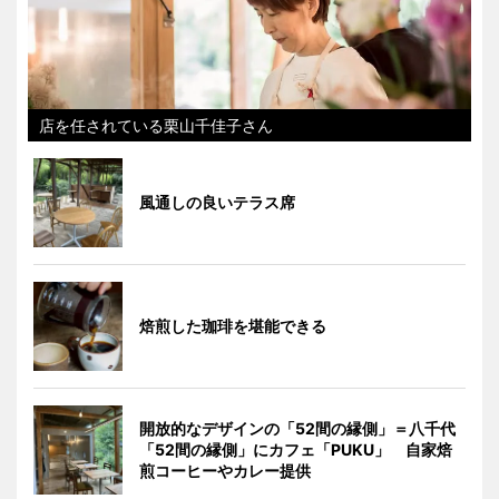
店を任されている栗山千佳子さん
風通しの良いテラス席
焙煎した珈琲を堪能できる
開放的なデザインの「52間の縁側」＝八千代
「52間の縁側」にカフェ「PUKU」 自家焙
煎コーヒーやカレー提供