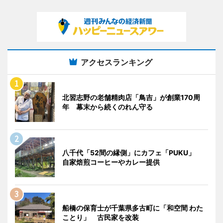
アクセスランキング
北習志野の老舗精肉店「鳥吉」が創業170周
年 幕末から続くのれん守る
八千代「52間の縁側」にカフェ「PUKU」
自家焙煎コーヒーやカレー提供
船橋の保育士が千葉県多古町に「和空間 わた
ことり」 古民家を改装