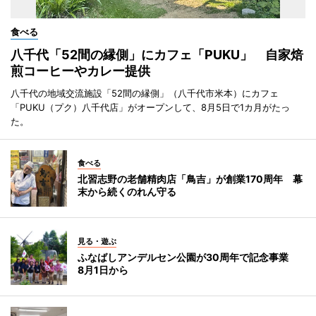
食べる
八千代「52間の縁側」にカフェ「PUKU」 自家焙
煎コーヒーやカレー提供
八千代の地域交流施設「52間の縁側」（八千代市米本）にカフェ
「PUKU（プク）八千代店」がオープンして、8月5日で1カ月がたっ
た。
食べる
北習志野の老舗精肉店「鳥吉」が創業170周年 幕
末から続くのれん守る
見る・遊ぶ
ふなばしアンデルセン公園が30周年で記念事業
8月1日から