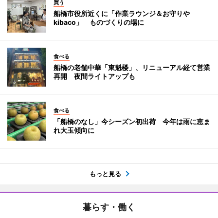
買う
船橋市役所近くに「作業ラウンジ＆お守りや
kibaco」 ものづくりの場に
食べる
船橋の老舗中華「東魁楼」、リニューアル経て営業
再開 夜間ライトアップも
食べる
「船橋のなし」今シーズン初出荷 今年は雨に恵ま
れ大玉傾向に
もっと見る
暮らす・働く