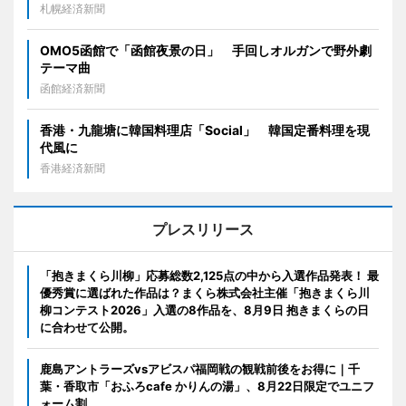
札幌経済新聞
OMO5函館で「函館夜景の日」 手回しオルガンで野外劇
テーマ曲
函館経済新聞
香港・九龍塘に韓国料理店「Social」 韓国定番料理を現
代風に
香港経済新聞
プレスリリース
「抱きまくら川柳」応募総数2,125点の中から入選作品発表！ 最
優秀賞に選ばれた作品は？まくら株式会社主催「抱きまくら川
柳コンテスト2026」入選の8作品を、8月9日 抱きまくらの日
に合わせて公開。
鹿島アントラーズvsアビスパ福岡戦の観戦前後をお得に｜千
葉・香取市「おふろcafe かりんの湯」、8月22日限定でユニフ
ォーム割