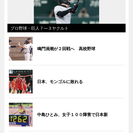
プロ野球・巨人７―３ヤクルト
鳴門渦潮が２回戦へ 高校野球
日本、モンゴルに敗れる
中島ひとみ、女子１００障害で日本新