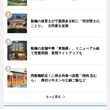
船橋の保育士が千葉県多古町に「和空間 わた
ことり」 古民家を改装
船橋の老舗中華「東魁楼」、リニューアル経
て営業再開 夜間ライトアップも
西船橋駅近くに焼き肉食べ放題「焼肉 志む
ら」 厚切り牛タンや土鍋ご飯など
もっと見る