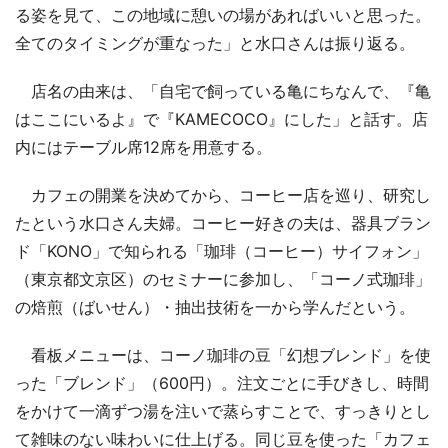
る姿を見て、この地域に憩いの場があればいいと思った。
全てのタイミングが重なった」と水口さんは振り返る。
店名の由来は、「自宅で飼っている亀にちなんで、『亀
はここにいるよ』で『KAMECOCO』にした」と話す。店
内にはテーブル席12席を用意する。
カフェの開業を決めてから、コーヒー店を巡り、研究し
たという水口さん夫婦。コーヒー好きの夫は、器具ブラン
ド「KONO」で知られる「珈琲（コーヒー）サイフォン」
（東京都文京区）のセミナーに参加し、「コーノ式珈琲」
の焙煎（ばいせん）・抽出技術を一から学んだという。
看板メニューは、コーノ珈琲の豆「幻想ブレンド」を使
った「ブレンド」（600円）。注文ごとに手びきし、時間
をかけて一滴ずつ湯を注いで蒸らすことで、すっきりとし
て雑味のない味わいに仕上げる。同じ豆を使った「カフェ