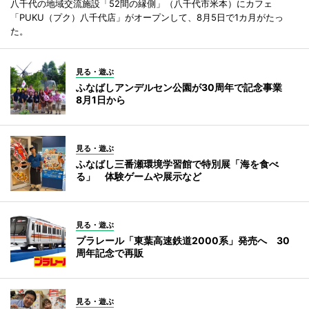
八千代の地域交流施設「52間の縁側」（八千代市米本）にカフェ
「PUKU（プク）八千代店」がオープンして、8月5日で1カ月がたっ
た。
見る・遊ぶ
ふなばしアンデルセン公園が30周年で記念事業
8月1日から
見る・遊ぶ
ふなばし三番瀬環境学習館で特別展「海を食べ
る」 体験ゲームや展示など
見る・遊ぶ
プラレール「東葉高速鉄道2000系」発売へ 30
周年記念で再販
見る・遊ぶ