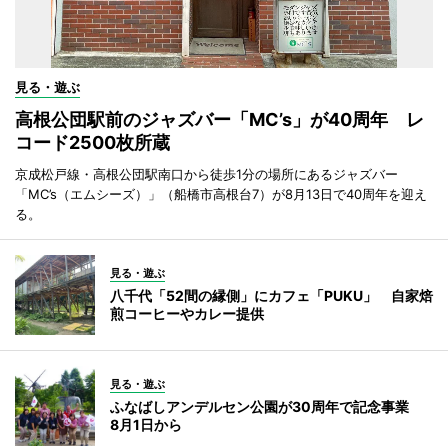
見る・遊ぶ
高根公団駅前のジャズバー「MC’s」が40周年 レ
コード2500枚所蔵
京成松戸線・高根公団駅南口から徒歩1分の場所にあるジャズバー
「MC’s（エムシーズ）」（船橋市高根台7）が8月13日で40周年を迎え
る。
見る・遊ぶ
八千代「52間の縁側」にカフェ「PUKU」 自家焙
煎コーヒーやカレー提供
見る・遊ぶ
ふなばしアンデルセン公園が30周年で記念事業
8月1日から