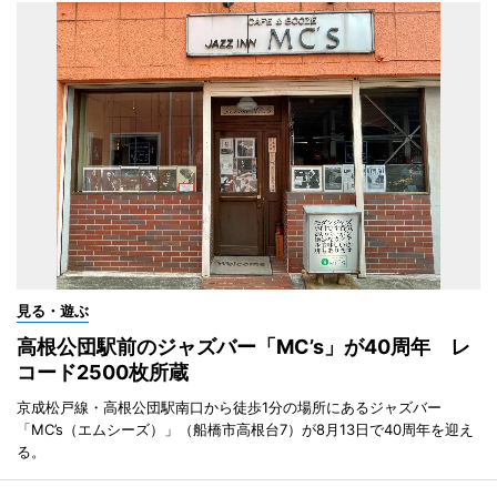
見る・遊ぶ
高根公団駅前のジャズバー「MC’s」が40周年 レ
コード2500枚所蔵
京成松戸線・高根公団駅南口から徒歩1分の場所にあるジャズバー
「MC’s（エムシーズ）」（船橋市高根台7）が8月13日で40周年を迎え
る。