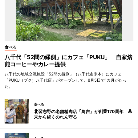
食べる
八千代「52間の縁側」にカフェ「PUKU」 自家焙
煎コーヒーやカレー提供
八千代の地域交流施設「52間の縁側」（八千代市米本）にカフェ
「PUKU（プク）八千代店」がオープンして、8月5日で1カ月がたっ
た。
食べる
北習志野の老舗精肉店「鳥吉」が創業170周年 幕
末から続くのれん守る