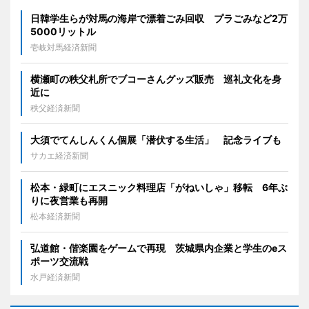
日韓学生らが対馬の海岸で漂着ごみ回収 プラごみなど2万
5000リットル
壱岐対馬経済新聞
横瀬町の秩父札所でブコーさんグッズ販売 巡礼文化を身
近に
秩父経済新聞
大須でてんしんくん個展「潜伏する生活」 記念ライブも
サカエ経済新聞
松本・緑町にエスニック料理店「がねいしゃ」移転 6年ぶ
りに夜営業も再開
松本経済新聞
弘道館・偕楽園をゲームで再現 茨城県内企業と学生のeス
ポーツ交流戦
水戸経済新聞