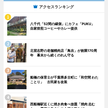
アクセスランキング
八千代「52間の縁側」にカフェ「PUKU」
自家焙煎コーヒーやカレー提供
北習志野の老舗精肉店「鳥吉」が創業170周
年 幕末から続くのれん守る
船橋の保育士が千葉県多古町に「和空間 わた
ことり」 古民家を改装
西船橋駅近くに焼き肉食べ放題「焼肉 志む