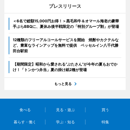
プレスリリース
＜6名で総額15,000円お得！＞黒毛和牛＆オマール海老の豪華
手ぶらBBQに、夏休み後半戦限定の「特別グループ割」が登場
12種類のフリーアルコールサービスを開始 焼酎やカクテルな
ど、豊富なラインアップを無料で提供 ベッセルイン八千代勝
田台駅前
【期間限定】昭和から愛される“ぶたさん”が今年の夏もおでか
け！「トンかつ弁当」夏の掛け紙2種が登場
もっと見る
食べる
見る・遊ぶ
買う
暮らす・働く
学ぶ・知る
特集