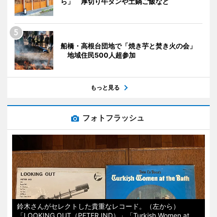
ら」 厚切り牛タンや土鍋ご飯など
船橋・高根台団地で「焼き芋と焚き火の会」
地域住民500人超参加
もっと見る
フォトフラッシュ
鈴木さんがセレクトした貴重なレコード。（左から）
「LOOKING OUT（PETER IND）」「Turkish Women at