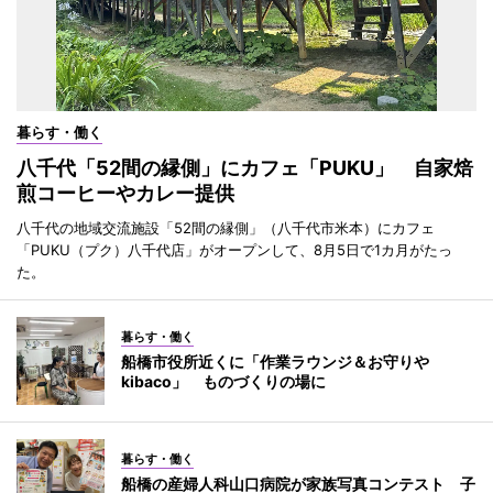
暮らす・働く
八千代「52間の縁側」にカフェ「PUKU」 自家焙
煎コーヒーやカレー提供
八千代の地域交流施設「52間の縁側」（八千代市米本）にカフェ
「PUKU（プク）八千代店」がオープンして、8月5日で1カ月がたっ
た。
暮らす・働く
船橋市役所近くに「作業ラウンジ＆お守りや
kibaco」 ものづくりの場に
暮らす・働く
船橋の産婦人科山口病院が家族写真コンテスト 子