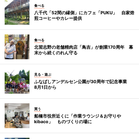
食べる
八千代「52間の縁側」にカフェ「PUKU」 自家焙
煎コーヒーやカレー提供
食べる
北習志野の老舗精肉店「鳥吉」が創業170周年 幕
末から続くのれん守る
見る・遊ぶ
ふなばしアンデルセン公園が30周年で記念事業
8月1日から
買う
船橋市役所近くに「作業ラウンジ＆お守りや
kibaco」 ものづくりの場に