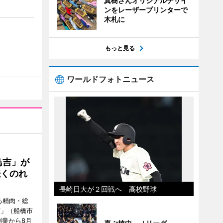
真樹さんオリジナルデザイ
ンをレーザープリンターで
木札に
もっと見る
ワールドフォトニュース
鳥吉」が
続くのれ
長崎日大が２回戦へ 高校野球
る精肉・総
店」（船橋市
創業から8月