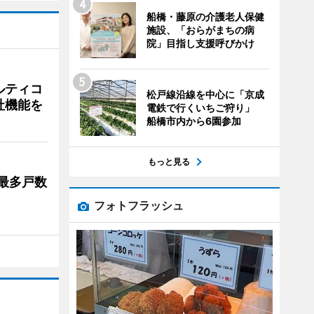
船橋・藤原の介護老人保健
施設、「おらがまちの病
院」目指し支援呼びかけ
ルティコ
松戸線沿線を中心に「京成
社機能を
電鉄で行くいちご狩り」
船橋市内から6園参加
もっと見る
最多戸数
フォトフラッシュ