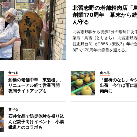
北習志野の老舗精肉店「
創業170周年 幕末から
ん守る
北習志野駅から徒歩2分の場所にあ
菜店「鳥吉（とりきち） 北習志野
習志野台3）が1856（安政3）年の
8日で170周年の節目を迎える。
食べる
食べる
船橋の老舗中華「東魁楼」、
「船橋のなし」今
リニューアル経て営業再開
出荷 今年は雨に
夜間ライトアップも
傾向に
食べる
石井食品で防災体験を盛り込
んだ親子向けイベント 小湊
鐵道とのコラボも