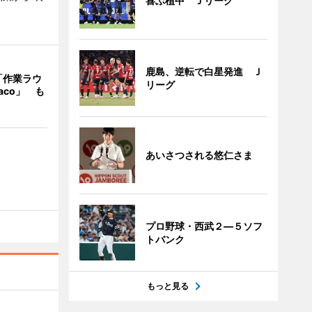
喜ぶ植中 Ｊリーグ
鹿島、逆転で白星発進 Ｊ
「作業ラウ
リーグ
aco」 も
あいさつされる悠仁さま
プロ野球・西武２―５ソフ
トバンク
もっと見る