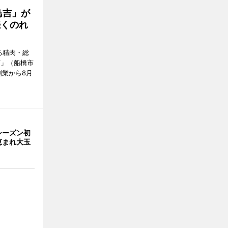
鳥吉」が
続くのれ
る精肉・総
店」（船橋市
創業から8月
シーズン初
恵まれ大玉