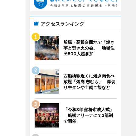
アクセスランキング
船橋・高根台団地で「焼き
芋と焚き火の会」 地域住
民500人超参加
西船橋駅近くに焼き肉食べ
放題「焼肉 志むら」 厚切
り牛タンや土鍋ご飯など
「令和8年 船橋市成人式」
船橋アリーナにて2部制
で開催