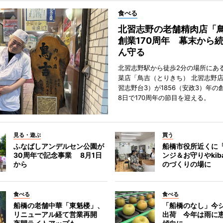
食べる
北習志野の老舗精肉店「
創業170周年 幕末から
ん守る
北習志野駅から徒歩2分の場所にあ
菜店「鳥吉（とりきち） 北習志野
習志野台3）が1856（安政3）年の
8日で170周年の節目を迎える。
見る・遊ぶ
買う
ふなばしアンデルセン公園が
船橋市役所近くに
30周年で記念事業 8月1日
ンジ＆お守りやkib
から
のづくりの場に
食べる
食べる
船橋の老舗中華「東魁楼」、
「船橋のなし」今
リニューアル経て営業再開
出荷 今年は雨に