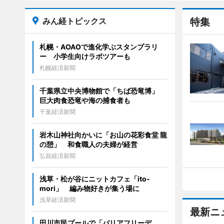
みん経トピックス
特集
札幌・AOAOで進化学ぶスタンプラリ
ー 小学生向けラボツアーも
札幌経済新聞
千葉県立中央博物館で「ちば恐竜博」
巨大肉食恐竜や海の捕食者も
千葉経済新聞
岩木山神社向かいに「お山の花彩食堂 龍
の憩」 和食職人の夫婦が経営
弘前経済新聞
浅草・松が谷にニットカフェ「ito-
mori」 編み物好きが集う場に
浅草経済新聞
最新ニ
田川市民プールで「バリアフリーデ