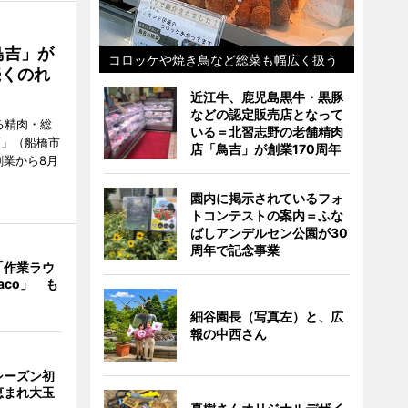
鳥吉」が
コロッケや焼き鳥など総菜も幅広く扱う
続くのれ
近江牛、鹿児島黒牛・黒豚
などの認定販売店となって
る精肉・総
いる＝北習志野の老舗精肉
店」（船橋市
店「鳥吉」が創業170周年
創業から8月
園内に掲示されているフォ
トコンテストの案内＝ふな
ばしアンデルセン公園が30
周年で記念事業
「作業ラウ
aco」 も
細谷園長（写真左）と、広
報の中西さん
シーズン初
恵まれ大玉