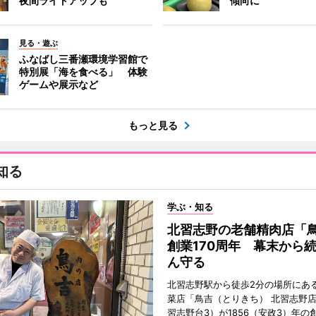
夜間ライトアップも
傾向に
見る・遊ぶ
ふなばし三番瀬環境学習館で
特別展「海を食べる」 体験
ゲームや展示など
もっと見る
知る
学ぶ・知る
北習志野の老舗精肉店「
創業170周年 幕末から
ん守る
北習志野駅から徒歩2分の場所にあ
菜店「鳥吉（とりきち） 北習志野
習志野台3）が1856（安政3）年の