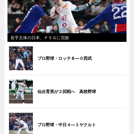
若手主体の日本、ＰＳＧに完敗
プロ野球・ロッテ８―０西武
仙台育英が２回戦へ 高校野球
プロ野球・中日４―１ヤクルト