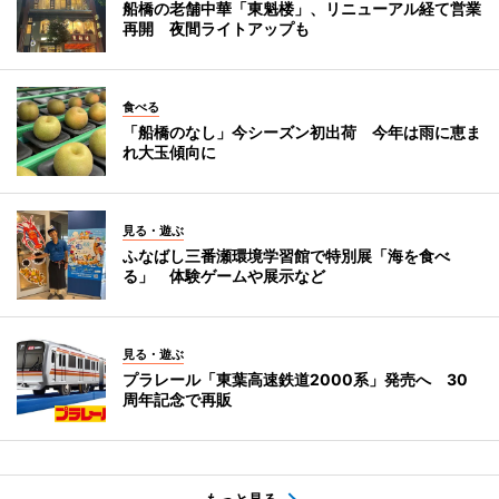
船橋の老舗中華「東魁楼」、リニューアル経て営業
再開 夜間ライトアップも
食べる
「船橋のなし」今シーズン初出荷 今年は雨に恵ま
れ大玉傾向に
見る・遊ぶ
ふなばし三番瀬環境学習館で特別展「海を食べ
る」 体験ゲームや展示など
見る・遊ぶ
プラレール「東葉高速鉄道2000系」発売へ 30
周年記念で再販
もっと見る