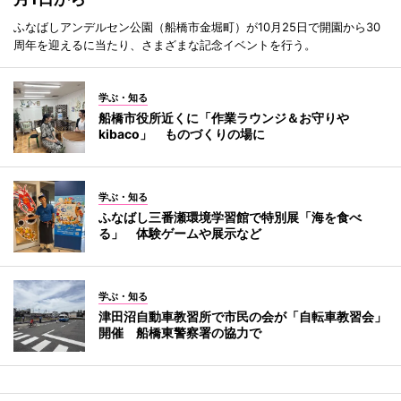
ふなばしアンデルセン公園（船橋市金堀町）が10月25日で開園から30
周年を迎えるに当たり、さまざまな記念イベントを行う。
学ぶ・知る
船橋市役所近くに「作業ラウンジ＆お守りや
kibaco」 ものづくりの場に
学ぶ・知る
ふなばし三番瀬環境学習館で特別展「海を食べ
る」 体験ゲームや展示など
学ぶ・知る
津田沼自動車教習所で市民の会が「自転車教習会」
開催 船橋東警察署の協力で