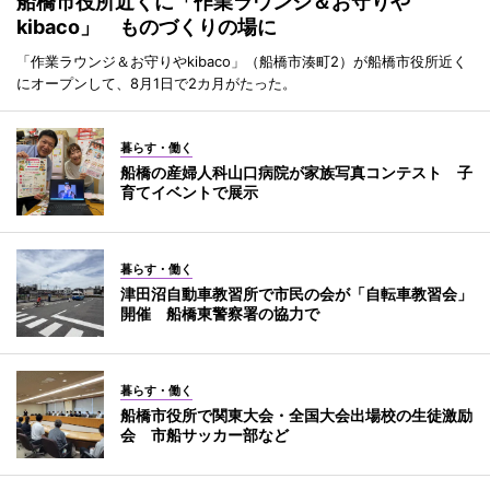
船橋市役所近くに「作業ラウンジ＆お守りや
kibaco」 ものづくりの場に
「作業ラウンジ＆お守りやkibaco」（船橋市湊町2）が船橋市役所近く
にオープンして、8月1日で2カ月がたった。
暮らす・働く
船橋の産婦人科山口病院が家族写真コンテスト 子
育てイベントで展示
暮らす・働く
津田沼自動車教習所で市民の会が「自転車教習会」
開催 船橋東警察署の協力で
暮らす・働く
船橋市役所で関東大会・全国大会出場校の生徒激励
会 市船サッカー部など