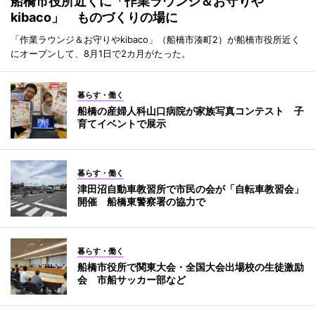
船橋市役所近くに「作業ラウンジ＆お守りや
kibaco」 ものづくりの場に
「作業ラウンジ＆お守りやkibaco」（船橋市湊町2）が船橋市役所近く
にオープンして、8月1日で2カ月がたった。
暮らす・働く
船橋の産婦人科山口病院が家族写真コンテスト 子
育てイベントで展示
暮らす・働く
津田沼自動車教習所で市民の会が「自転車教習会」
開催 船橋東警察署の協力で
暮らす・働く
船橋市役所で関東大会・全国大会出場校の生徒激励
会 市船サッカー部など