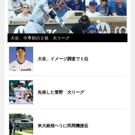
大谷、今季初の２発 大リーグ
大谷、イメージ調査で１位
先発した菅野 大リーグ
米大統領ヘリに民間機接近