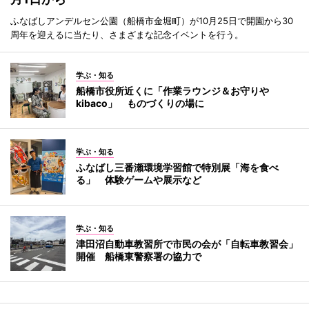
ふなばしアンデルセン公園（船橋市金堀町）が10月25日で開園から30
周年を迎えるに当たり、さまざまな記念イベントを行う。
学ぶ・知る
船橋市役所近くに「作業ラウンジ＆お守りや
kibaco」 ものづくりの場に
学ぶ・知る
ふなばし三番瀬環境学習館で特別展「海を食べ
る」 体験ゲームや展示など
学ぶ・知る
津田沼自動車教習所で市民の会が「自転車教習会」
開催 船橋東警察署の協力で