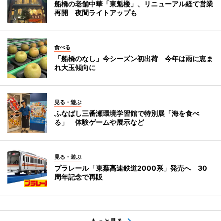
船橋の老舗中華「東魁楼」、リニューアル経て営業
再開 夜間ライトアップも
食べる
「船橋のなし」今シーズン初出荷 今年は雨に恵ま
れ大玉傾向に
見る・遊ぶ
ふなばし三番瀬環境学習館で特別展「海を食べ
る」 体験ゲームや展示など
見る・遊ぶ
プラレール「東葉高速鉄道2000系」発売へ 30
周年記念で再販
もっと見る