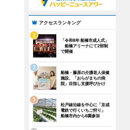
アクセスランキング
「令和8年 船橋市成人式」
船橋アリーナにて2部制
で開催
船橋・藤原の介護老人保健
施設、「おらがまちの病
院」目指し支援呼びかけ
松戸線沿線を中心に「京成
電鉄で行くいちご狩り」
船橋市内から6園参加