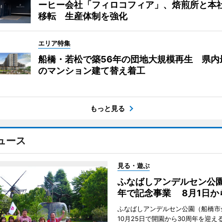
ーヒー会社「フィロコフィア」、焙煎所と本
移転 生産体制を強化
エリア特集
船橋・若松で築56年の団地大規模再生 県内
のマンション建て替え着工
もっと見る
ュース
見る・遊ぶ
ふなばしアンデルセン公園
年で記念事業 8月1日か
ふなばしアンデルセン公園（船橋市
10月25日で開園から30周年を迎え