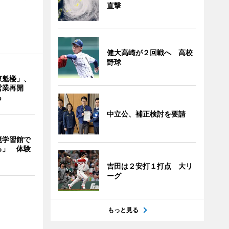
直撃
健大高崎が２回戦へ 高校
野球
東魁楼」、
営業再開
も
中立公、補正検討を要請
境学習館で
る」 体験
吉田は２安打１打点 大リ
ーグ
もっと見る