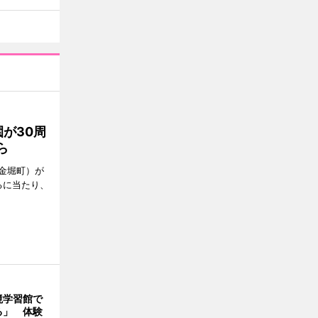
が30周
ら
金堀町）が
るに当たり、
境学習館で
る」 体験