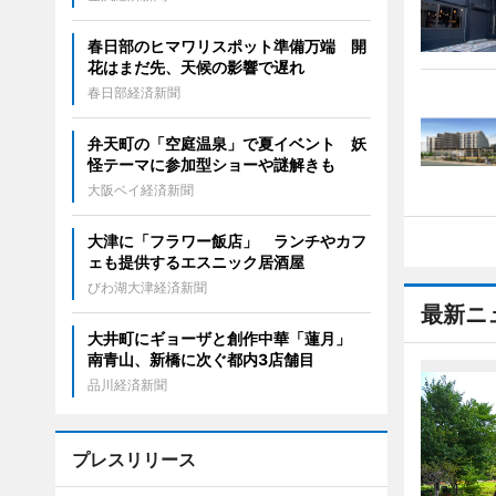
春日部のヒマワリスポット準備万端 開
花はまだ先、天候の影響で遅れ
春日部経済新聞
弁天町の「空庭温泉」で夏イベント 妖
怪テーマに参加型ショーや謎解きも
大阪ベイ経済新聞
大津に「フラワー飯店」 ランチやカフ
ェも提供するエスニック居酒屋
びわ湖大津経済新聞
最新ニ
大井町にギョーザと創作中華「蓮月」
南青山、新橋に次ぐ都内3店舗目
品川経済新聞
プレスリリース