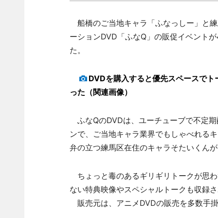
船橋のご当地キャラ「ふなっしー」と練
ーションDVD「ふなQ」の販促イベントが4
た。
DVDを購入すると優先スペースで
った（関連画像）
ふなQのDVDは、ユーチューブで不定期
ンで、ご当地キャラ業界でもしゃべれるキ
弁の立つ練馬区在住のキャラそたいくんが
ちょっと毒のあるギリギリトークが思わず
ない特典映像やスペシャルトークも収録さ
販売元は、アニメDVDの販売を多数手掛け