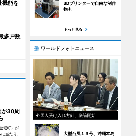
社機能を
3Dプリンターで自由な制作
物も
もっと見る
最多戸数
ワールドフォトニュース
が30周
外国人受け入れ方針、議論開始
ら
金堀町）が
大型台風１３号、沖縄本島
るに当たり、