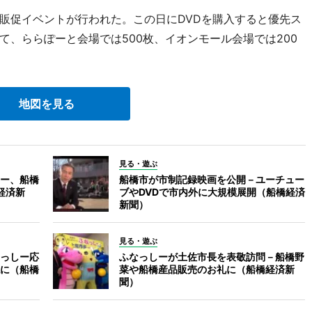
促イベントが行われた。この日にDVDを購入すると優先ス
、ららぽーと会場では500枚、イオンモール会場では200
地図を見る
見る・遊ぶ
ー、船橋
船橋市が市制記録映画を公開－ユーチュー
経済新
ブやDVDで市内外に大規模展開（船橋経済
新聞）
見る・遊ぶ
っしー応
ふなっしーが土佐市長を表敬訪問－船橋野
に（船橋
菜や船橋産品販売のお礼に（船橋経済新
聞）