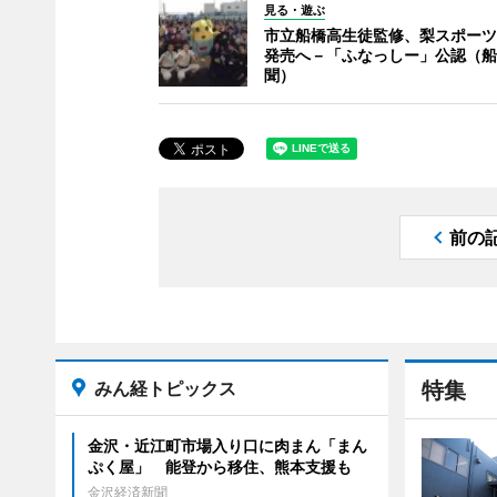
見る・遊ぶ
市立船橋高生徒監修、梨スポーツ
発売へ－「ふなっしー」公認（船
聞）
前の
みん経トピックス
特集
金沢・近江町市場入り口に肉まん「まん
ぷく屋」 能登から移住、熊本支援も
金沢経済新聞