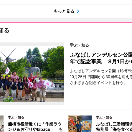
もっと見る
知る
学ぶ・知る
ふなばしアンデルセン公園
年で記念事業 8月1日か
ふなばしアンデルセン公園（船橋市
10月25日で開園から30周年を迎え
さまざまな記念イベントを行う。
学ぶ・知る
学ぶ・知る
船橋市役所近くに「作業ラウ
ふなばし三番瀬環
ンジ＆お守りやkibaco」 も
特別展「海を食べ