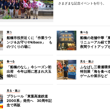
さまざまな記念イベントを行う。
買う
食べる
船橋市役所近くに「作業ラウ
船橋の老舗中華「
ンジ＆お守りやkibaco」 も
リニューアル経て
のづくりの場に
夜間ライトアップ
食べる
見る・遊ぶ
「船橋のなし」今シーズン初
ふなばし三番瀬環
出荷 今年は雨に恵まれ大玉
特別展「海を食べ
傾向に
ゲームや展示など
見る・遊ぶ
プラレール「東葉高速鉄道
2000系」発売へ 30周年記
念で再販