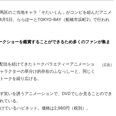
馬区のご当地キャラ「そたいくん」がコンビを組んだアニメ
月5日、ららぽーとTOKYO-BAY（船橋市浜町2）で行われ
トークショーを鑑賞することができるため多くのファンが集ま
配信を続けてきたトークバラエティーアニメーショ
［広告］
ャラクターの草分け的存在のふなっしーと、同じく
トークを繰り広げる。
笑いを誘うアニメ―ションで、DVDでしか見ることのでき
れている。
ているハピネット。価格は2,980円（税別）。