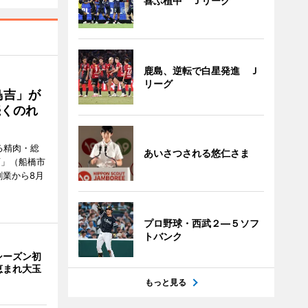
喜ぶ植中 Ｊリーグ
鹿島、逆転で白星発進 Ｊ
リーグ
鳥吉」が
続くのれ
る精肉・総
あいさつされる悠仁さま
店」（船橋市
創業から8月
プロ野球・西武２―５ソフ
トバンク
シーズン初
恵まれ大玉
もっと見る