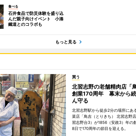
食べる
石井食品で防災体験を盛り込
んだ親子向けイベント 小湊
鐵道とのコラボも
もっと見る
買う
北習志野の老舗精肉店「
創業170周年 幕末から
ん守る
北習志野駅から徒歩2分の場所にあ
菜店「鳥吉（とりきち） 北習志野
習志野台3）が1856（安政3）年の
8日で170周年の節目を迎える。