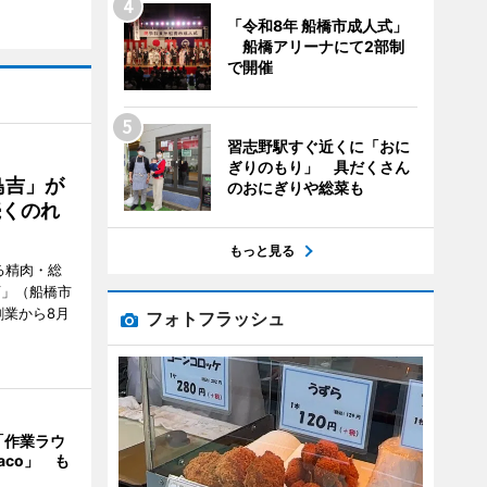
「令和8年 船橋市成人式」
船橋アリーナにて2部制
で開催
習志野駅すぐ近くに「おに
ぎりのもり」 具だくさん
鳥吉」が
のおにぎりや総菜も
続くのれ
もっと見る
る精肉・総
店」（船橋市
創業から8月
フォトフラッシュ
「作業ラウ
aco」 も