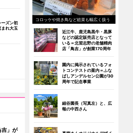
コロッケや焼き鳥など総菜も幅広く扱う
シーズン初
恵まれ大玉
近江牛、鹿児島黒牛・黒豚
などの認定販売店となって
いる＝北習志野の老舗精肉
店「鳥吉」が創業170周年
園内に掲示されているフォ
トコンテストの案内＝ふな
ばしアンデルセン公園が30
周年で記念事業
細谷園長（写真左）と、広
報の中西さん
鳥吉」が