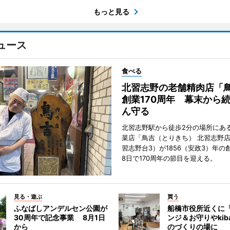
もっと見る
ュース
食べる
北習志野の老舗精肉店「
創業170周年 幕末から
ん守る
北習志野駅から徒歩2分の場所にあ
菜店「鳥吉（とりきち） 北習志野
習志野台3）が1856（安政3）年の
8日で170周年の節目を迎える。
見る・遊ぶ
買う
ふなばしアンデルセン公園が
船橋市役所近くに
30周年で記念事業 8月1日
ンジ＆お守りやkib
から
のづくりの場に