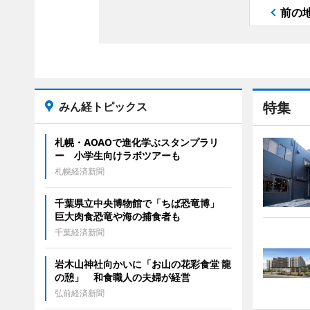
前の
みん経トピックス
特集
札幌・AOAOで進化学ぶスタンプラリ
ー 小学生向けラボツアーも
札幌経済新聞
千葉県立中央博物館で「ちば恐竜博」
巨大肉食恐竜や海の捕食者も
千葉経済新聞
岩木山神社向かいに「お山の花彩食堂 龍
の憩」 和食職人の夫婦が経営
弘前経済新聞