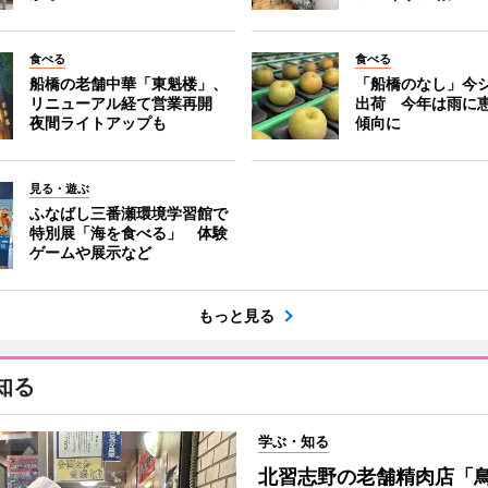
食べる
食べる
船橋の老舗中華「東魁楼」、
「船橋のなし」今
リニューアル経て営業再開
出荷 今年は雨に
夜間ライトアップも
傾向に
見る・遊ぶ
ふなばし三番瀬環境学習館で
特別展「海を食べる」 体験
ゲームや展示など
もっと見る
知る
学ぶ・知る
北習志野の老舗精肉店「