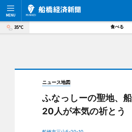
食べる
35°C
ニュース地図
ふなっしーの聖地、船
20人が本気の祈とう
船橋市三山5-20-10