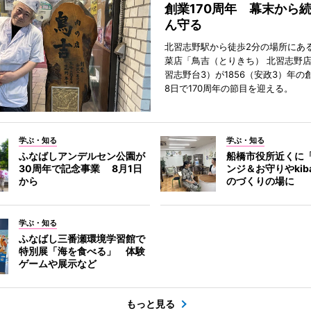
創業170周年 幕末から
ん守る
北習志野駅から徒歩2分の場所にあ
菜店「鳥吉（とりきち） 北習志野
習志野台3）が1856（安政3）年の
8日で170周年の節目を迎える。
学ぶ・知る
学ぶ・知る
ふなばしアンデルセン公園が
船橋市役所近くに
30周年で記念事業 8月1日
ンジ＆お守りやkib
から
のづくりの場に
学ぶ・知る
ふなばし三番瀬環境学習館で
特別展「海を食べる」 体験
ゲームや展示など
もっと見る