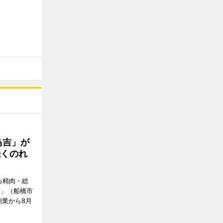
鳥吉」が
続くのれ
る精肉・総
店」（船橋市
創業から8月