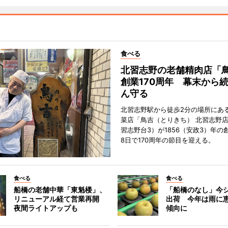
食べる
北習志野の老舗精肉店「
創業170周年 幕末から
ん守る
北習志野駅から徒歩2分の場所にあ
菜店「鳥吉（とりきち） 北習志野
習志野台3）が1856（安政3）年の
8日で170周年の節目を迎える。
食べる
食べる
船橋の老舗中華「東魁楼」、
「船橋のなし」今
リニューアル経て営業再開
出荷 今年は雨に
夜間ライトアップも
傾向に