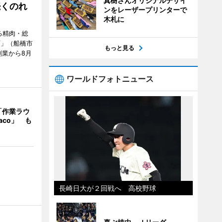
真樹さんオリジナルデザイ
続くのれ
ンをレーザープリンターで
木札に
る精肉・総
店」（船橋市
もっと見る
創業から8月
ワールドフォトニュース
「作業ラウ
aco」 も
長崎日大が２回戦へ 高校野球