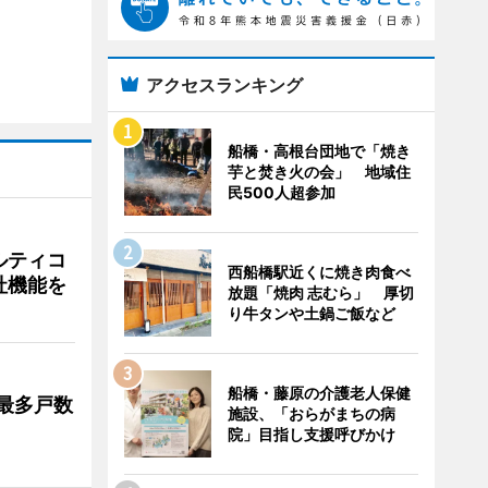
アクセスランキング
船橋・高根台団地で「焼き
芋と焚き火の会」 地域住
民500人超参加
ルティコ
西船橋駅近くに焼き肉食べ
社機能を
放題「焼肉 志むら」 厚切
り牛タンや土鍋ご飯など
船橋・藤原の介護老人保健
最多戸数
施設、「おらがまちの病
院」目指し支援呼びかけ