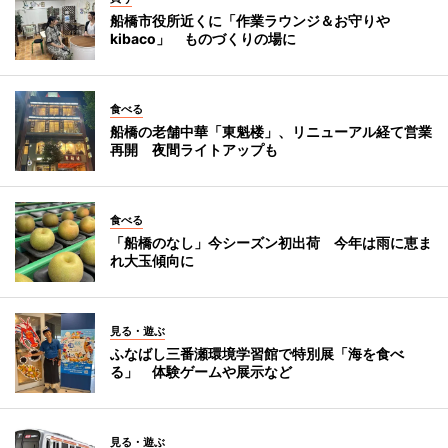
船橋市役所近くに「作業ラウンジ＆お守りや
kibaco」 ものづくりの場に
食べる
船橋の老舗中華「東魁楼」、リニューアル経て営業
再開 夜間ライトアップも
食べる
「船橋のなし」今シーズン初出荷 今年は雨に恵ま
れ大玉傾向に
見る・遊ぶ
ふなばし三番瀬環境学習館で特別展「海を食べ
る」 体験ゲームや展示など
見る・遊ぶ