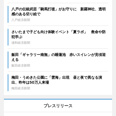
八戸の伝統武芸「騎馬打毬」がお守りに 新羅神社、透明
感のある切り絵で
八戸経済新聞
さいたまで子ども向け体験イベント「夏ラボ」 救命や防
犯学ぶ
浦和経済新聞
飯田「ギャラリー南無」の睡蓮池 赤いスイレンが見頃迎
える
飯田経済新聞
梅田・うめきた公園に「雲海」出現 昼と夜で異なる演
出、昨年は50万人来場
梅田経済新聞
プレスリリース