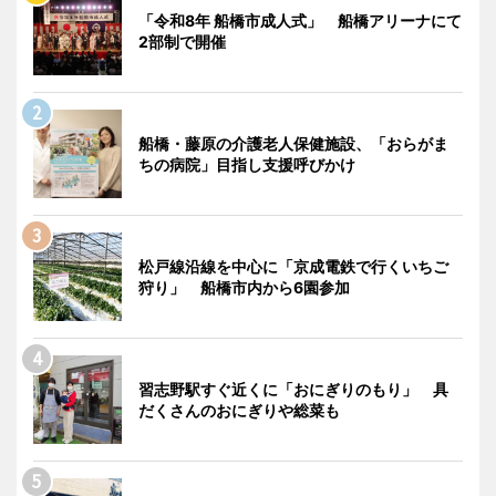
「令和8年 船橋市成人式」 船橋アリーナにて
2部制で開催
船橋・藤原の介護老人保健施設、「おらがま
ちの病院」目指し支援呼びかけ
松戸線沿線を中心に「京成電鉄で行くいちご
狩り」 船橋市内から6園参加
習志野駅すぐ近くに「おにぎりのもり」 具
だくさんのおにぎりや総菜も