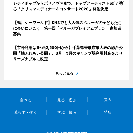
シティポップからボサノヴァまで。トップアーティスト5組が彩
る「クリスマスディナー＆コンサート2026」開催決定！
【鴨川シーワールド】SNSでも大人気のベルーガの子どもたち
に会いにいこう！第一回「ベルーガプレミアムプラン」参加者
募集
【市外利用は1区画2,500円から】千葉県香取市最大級の総合公
園「橘ふれあい公園」、8月・9月のキャンプ場利用料金をより
リーズナブルに改定
もっと見る
食べる
見る・遊ぶ
買う
暮らす・働く
学ぶ・知る
特集