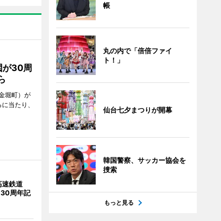
帳
丸の内で「倍倍ファイ
ト！」
が30周
ら
金堀町）が
るに当たり、
仙台七夕まつりが開幕
韓国警察、サッカー協会を
捜索
高速鉄道
 30周年記
もっと見る