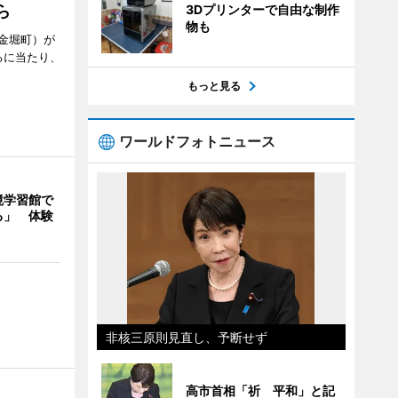
3Dプリンターで自由な制作
ら
物も
金堀町）が
るに当たり、
もっと見る
ワールドフォトニュース
境学習館で
る」 体験
非核三原則見直し、予断せず
高市首相「祈 平和」と記