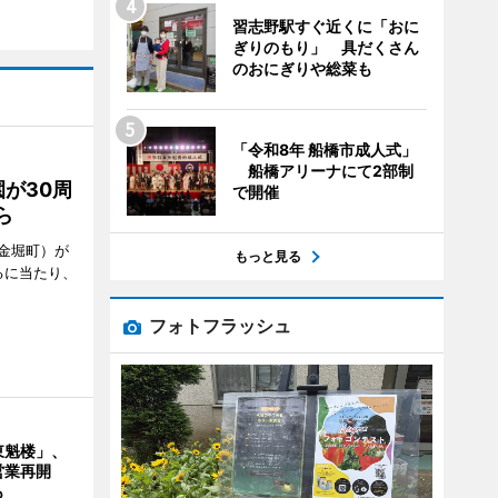
習志野駅すぐ近くに「おに
ぎりのもり」 具だくさん
のおにぎりや総菜も
「令和8年 船橋市成人式」
船橋アリーナにて2部制
が30周
で開催
ら
金堀町）が
もっと見る
るに当たり、
フォトフラッシュ
東魁楼」、
営業再開
も