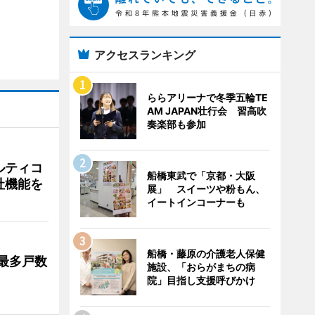
アクセスランキング
ららアリーナで冬季五輪TE
AM JAPAN壮行会 習高吹
奏楽部も参加
ルティコ
船橋東武で「京都・大阪
社機能を
展」 スイーツや粉もん、
イートインコーナーも
船橋・藤原の介護老人保健
最多戸数
施設、「おらがまちの病
院」目指し支援呼びかけ