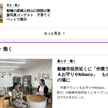
見る・遊ぶ
船橋の産婦人科山口病院が家
族写真コンテスト 子育てイ
ベントで展示
もっと見る
・働く
暮らす・働く
船橋市役所近くに「作業
＆お守りやkibaco」 
の場に
「作業ラウンジ＆お守りやkibaco
町2）が船橋市役所近くにオープンし
日で2カ月がたった。