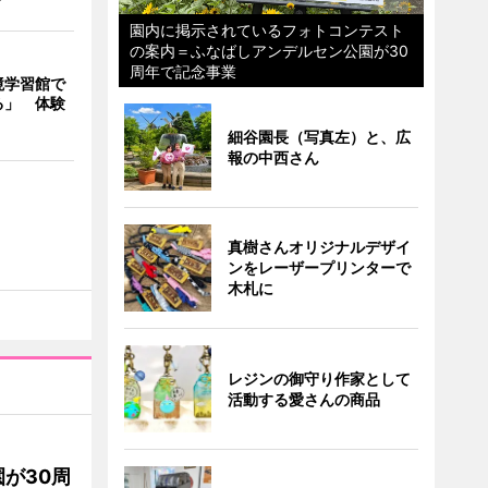
園内に掲示されているフォトコンテスト
の案内＝ふなばしアンデルセン公園が30
周年で記念事業
境学習館で
る」 体験
細谷園長（写真左）と、広
報の中西さん
真樹さんオリジナルデザイ
ンをレーザープリンターで
木札に
レジンの御守り作家として
活動する愛さんの商品
が30周