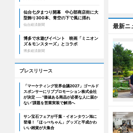
仙台七夕まつり開幕 中心部商店街に大
型飾り300本、青空の下で風に揺れ
仙台経済新聞
最新ニ
博多で水遊びイベント 映画「ミニオン
ズ＆モンスターズ」とコラボ
博多経済新聞
プレスリリース
「マーケティング世界会議2027」ゴールド
スポンサーにリブプロモーション株式会社
が決定 ── “価値ある商品が必要な人に届か
ない”課題を営業実装で解消へ
サン宝石フェアが千葉・イオンタウン旭に
登場！「ほっぺちゃん」グッズと平成かわ
いい雑貨が大集合