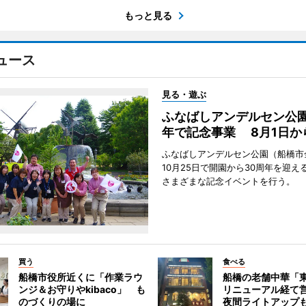
もっと見る
ュース
見る・遊ぶ
ふなばしアンデルセン公園
年で記念事業 8月1日か
ふなばしアンデルセン公園（船橋市
10月25日で開園から30周年を迎え
さまざまな記念イベントを行う。
買う
食べる
船橋市役所近くに「作業ラウ
船橋の老舗中華「
ンジ＆お守りやkibaco」 も
リニューアル経て
のづくりの場に
夜間ライトアップ