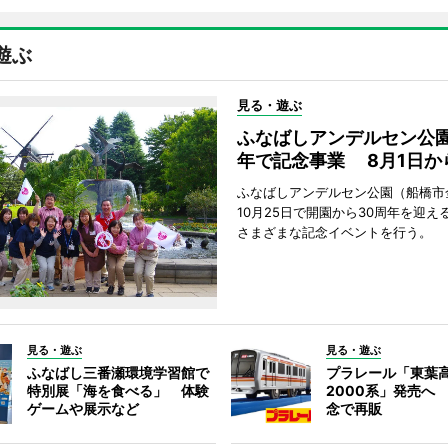
遊ぶ
見る・遊ぶ
ふなばしアンデルセン公園
年で記念事業 8月1日か
ふなばしアンデルセン公園（船橋市
10月25日で開園から30周年を迎え
さまざまな記念イベントを行う。
見る・遊ぶ
見る・遊ぶ
ふなばし三番瀬環境学習館で
プラレール「東葉
特別展「海を食べる」 体験
2000系」発売へ
ゲームや展示など
念で再販