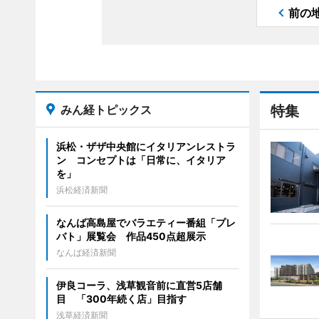
前の
みん経トピックス
特集
浜松・ザザ中央館にイタリアンレストラ
ン コンセプトは「日常に、イタリア
を」
浜松経済新聞
なんば高島屋でバラエティー番組「プレ
バト」展覧会 作品450点超展示
なんば経済新聞
伊良コーラ、浅草観音前に直営5店舗
目 「300年続く店」目指す
浅草経済新聞