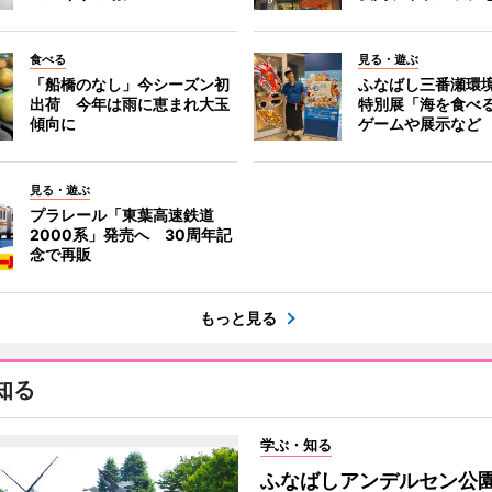
食べる
見る・遊ぶ
「船橋のなし」今シーズン初
ふなばし三番瀬環
出荷 今年は雨に恵まれ大玉
特別展「海を食べ
傾向に
ゲームや展示など
見る・遊ぶ
プラレール「東葉高速鉄道
2000系」発売へ 30周年記
念で再販
もっと見る
知る
学ぶ・知る
ふなばしアンデルセン公園