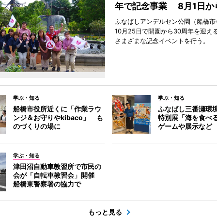
年で記念事業 8月1日か
ふなばしアンデルセン公園（船橋市
10月25日で開園から30周年を迎え
さまざまな記念イベントを行う。
学ぶ・知る
学ぶ・知る
船橋市役所近くに「作業ラウ
ふなばし三番瀬環
ンジ＆お守りやkibaco」 も
特別展「海を食べ
のづくりの場に
ゲームや展示など
学ぶ・知る
津田沼自動車教習所で市民の
会が「自転車教習会」開催
船橋東警察署の協力で
もっと見る