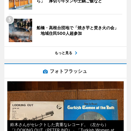
ら」 厚切り牛タンや土鍋ご飯など
船橋・高根台団地で「焼き芋と焚き火の会」
地域住民500人超参加
もっと見る
フォトフラッシュ
鈴木さんがセレクトした貴重なレコード。（左から）
「LOOKING OUT（PETER IND）」「Turkish Women at