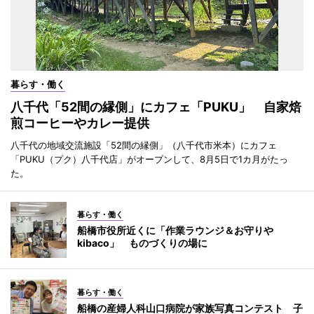
暮らす・働く
八千代「52間の縁側」にカフェ「PUKU」 自家焙
煎コーヒーやカレー提供
八千代の地域交流施設「52間の縁側」（八千代市米本）にカフェ
「PUKU（プク）八千代店」がオープンして、8月5日で1カ月がたっ
た。
暮らす・働く
船橋市役所近くに「作業ラウンジ＆お守りや
kibaco」 ものづくりの場に
暮らす・働く
船橋の産婦人科山口病院が家族写真コンテスト 子