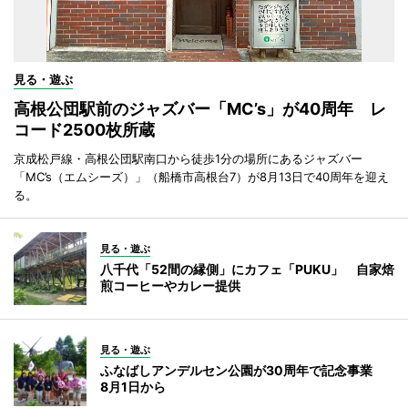
見る・遊ぶ
高根公団駅前のジャズバー「MC’s」が40周年 レ
コード2500枚所蔵
京成松戸線・高根公団駅南口から徒歩1分の場所にあるジャズバー
「MC’s（エムシーズ）」（船橋市高根台7）が8月13日で40周年を迎え
る。
見る・遊ぶ
八千代「52間の縁側」にカフェ「PUKU」 自家焙
煎コーヒーやカレー提供
見る・遊ぶ
ふなばしアンデルセン公園が30周年で記念事業
8月1日から