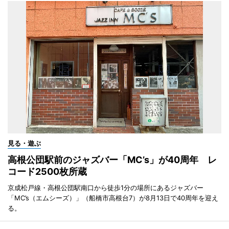
見る・遊ぶ
高根公団駅前のジャズバー「MC’s」が40周年 レ
コード2500枚所蔵
京成松戸線・高根公団駅南口から徒歩1分の場所にあるジャズバー
「MC’s（エムシーズ）」（船橋市高根台7）が8月13日で40周年を迎え
る。