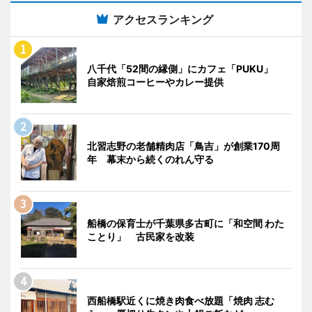
アクセスランキング
八千代「52間の縁側」にカフェ「PUKU」
自家焙煎コーヒーやカレー提供
北習志野の老舗精肉店「鳥吉」が創業170周
年 幕末から続くのれん守る
船橋の保育士が千葉県多古町に「和空間 わた
ことり」 古民家を改装
西船橋駅近くに焼き肉食べ放題「焼肉 志む