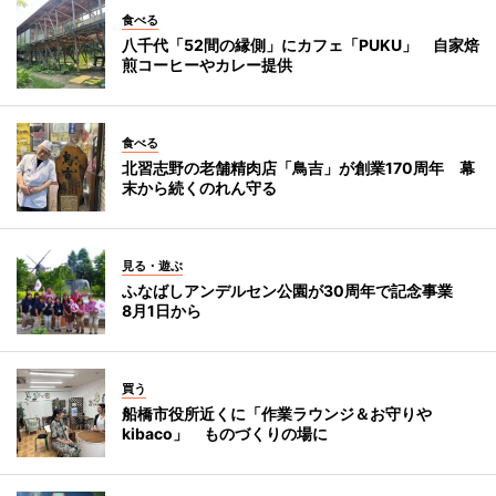
食べる
八千代「52間の縁側」にカフェ「PUKU」 自家焙
煎コーヒーやカレー提供
食べる
北習志野の老舗精肉店「鳥吉」が創業170周年 幕
末から続くのれん守る
見る・遊ぶ
ふなばしアンデルセン公園が30周年で記念事業
8月1日から
買う
船橋市役所近くに「作業ラウンジ＆お守りや
kibaco」 ものづくりの場に