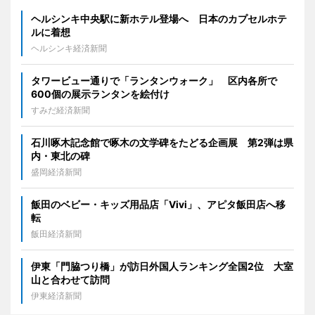
ヘルシンキ中央駅に新ホテル登場へ 日本のカプセルホテ
ルに着想
ヘルシンキ経済新聞
タワービュー通りで「ランタンウォーク」 区内各所で
600個の展示ランタンを絵付け
すみだ経済新聞
石川啄木記念館で啄木の文学碑をたどる企画展 第2弾は県
内・東北の碑
盛岡経済新聞
飯田のベビー・キッズ用品店「Vivi」、アピタ飯田店へ移
転
飯田経済新聞
伊東「門脇つり橋」が訪日外国人ランキング全国2位 大室
山と合わせて訪問
伊東経済新聞