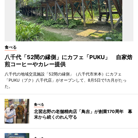
食べる
八千代「52間の縁側」にカフェ「PUKU」 自家焙
煎コーヒーやカレー提供
八千代の地域交流施設「52間の縁側」（八千代市米本）にカフェ
「PUKU（プク）八千代店」がオープンして、8月5日で1カ月がたっ
た。
食べる
北習志野の老舗精肉店「鳥吉」が創業170周年 幕
末から続くのれん守る