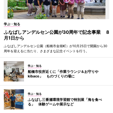
学ぶ・知る
ふなばしアンデルセン公園が30周年で記念事業 8
月1日から
ふなばしアンデルセン公園（船橋市金堀町）が10月25日で開園から30
周年を迎えるに当たり、さまざまな記念イベントを行う。
学ぶ・知る
船橋市役所近くに「作業ラウンジ＆お守りや
kibaco」 ものづくりの場に
学ぶ・知る
ふなばし三番瀬環境学習館で特別展「海を食べ
る」 体験ゲームや展示など