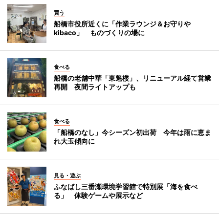
買う
船橋市役所近くに「作業ラウンジ＆お守りや
kibaco」 ものづくりの場に
食べる
船橋の老舗中華「東魁楼」、リニューアル経て営業
再開 夜間ライトアップも
食べる
「船橋のなし」今シーズン初出荷 今年は雨に恵ま
れ大玉傾向に
見る・遊ぶ
ふなばし三番瀬環境学習館で特別展「海を食べ
る」 体験ゲームや展示など