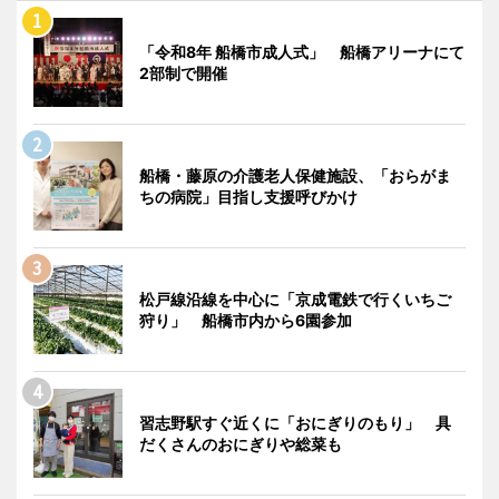
「令和8年 船橋市成人式」 船橋アリーナにて
2部制で開催
船橋・藤原の介護老人保健施設、「おらがま
ちの病院」目指し支援呼びかけ
松戸線沿線を中心に「京成電鉄で行くいちご
狩り」 船橋市内から6園参加
習志野駅すぐ近くに「おにぎりのもり」 具
だくさんのおにぎりや総菜も