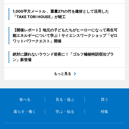
1,000平方メートル 、重量27tの竹を建材として活用した
「TAKE TORI HOUSE」が竣工
【開催レポート】地元の子どもたちがヒーローになって再生可
能エネルギーについて学ぶ！サイエンスワークショップ「ゼロ
ワットパワークエスト」開催
絶対に譲れないラウンド前夜に！「ゴルフ極秘特訓宿泊プラ
ン」新登場
もっと見る
食べる
見る・遊ぶ
買う
暮らす・働く
学ぶ・知る
特集