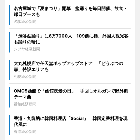
名古屋城で「夏まつり」開幕 盆踊りを毎日開催、飲食・
縁日ブースも
名駅経済新聞
「渋谷盆踊り」に6万7000人 109前に櫓、外国人観光客
も踊りの輪に
シブヤ経済新聞
大丸札幌店で任天堂ポップアップストア 「どうぶつの
森」特設エリアも
札幌経済新聞
OMO5函館で「函館夜景の日」 手回しオルガンで野外劇
テーマ曲
函館経済新聞
香港・九龍塘に韓国料理店「Social」 韓国定番料理を現
代風に
香港経済新聞