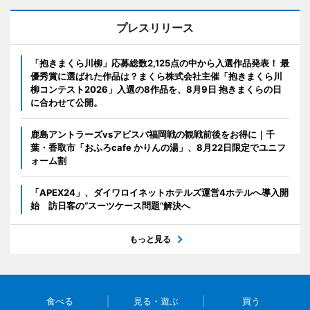
プレスリリース
「抱きまくら川柳」応募総数2,125点の中から入選作品発表！ 最
優秀賞に選ばれた作品は？まくら株式会社主催「抱きまくら川
柳コンテスト2026」入選の8作品を、8月9日 抱きまくらの日
に合わせて公開。
鹿島アントラーズvsアビスパ福岡戦の観戦前後をお得に｜千
葉・香取市「おふろcafe かりんの湯」、8月22日限定でユニフ
ォーム割
「APEX24」、ダイワロイネットホテルズ運営4ホテルへ導入開
始 訪日客の“スーツケース問題”解決へ
もっと見る
食べる
見る・遊ぶ
買う