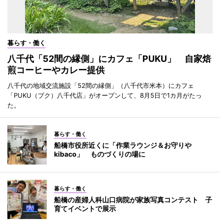
暮らす・働く
八千代「52間の縁側」にカフェ「PUKU」 自家焙
煎コーヒーやカレー提供
八千代の地域交流施設「52間の縁側」（八千代市米本）にカフェ
「PUKU（プク）八千代店」がオープンして、8月5日で1カ月がたっ
た。
暮らす・働く
船橋市役所近くに「作業ラウンジ＆お守りや
kibaco」 ものづくりの場に
暮らす・働く
船橋の産婦人科山口病院が家族写真コンテスト 子
育てイベントで展示