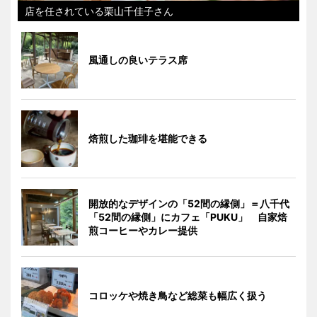
店を任されている栗山千佳子さん
風通しの良いテラス席
焙煎した珈琲を堪能できる
開放的なデザインの「52間の縁側」＝八千代
「52間の縁側」にカフェ「PUKU」 自家焙
煎コーヒーやカレー提供
コロッケや焼き鳥など総菜も幅広く扱う