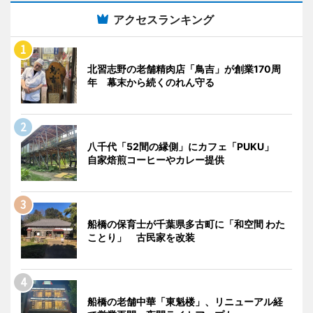
アクセスランキング
北習志野の老舗精肉店「鳥吉」が創業170周
年 幕末から続くのれん守る
八千代「52間の縁側」にカフェ「PUKU」
自家焙煎コーヒーやカレー提供
船橋の保育士が千葉県多古町に「和空間 わた
ことり」 古民家を改装
船橋の老舗中華「東魁楼」、リニューアル経