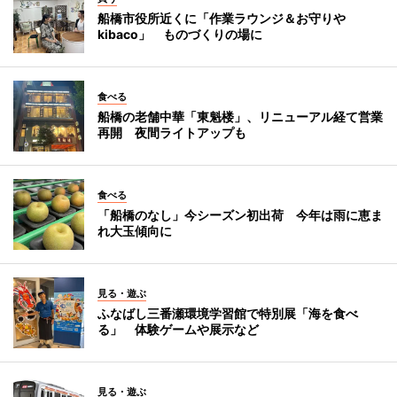
船橋市役所近くに「作業ラウンジ＆お守りや
kibaco」 ものづくりの場に
食べる
船橋の老舗中華「東魁楼」、リニューアル経て営業
再開 夜間ライトアップも
食べる
「船橋のなし」今シーズン初出荷 今年は雨に恵ま
れ大玉傾向に
見る・遊ぶ
ふなばし三番瀬環境学習館で特別展「海を食べ
る」 体験ゲームや展示など
見る・遊ぶ