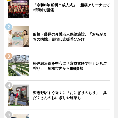
「令和8年 船橋市成人式」 船橋アリーナにて
2部制で開催
船橋・藤原の介護老人保健施設、「おらがま
ちの病院」目指し支援呼びかけ
松戸線沿線を中心に「京成電鉄で行くいちご
狩り」 船橋市内から6園参加
習志野駅すぐ近くに「おにぎりのもり」 具
だくさんのおにぎりや総菜も