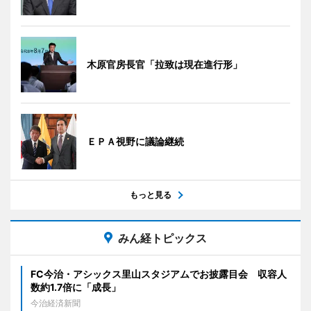
木原官房長官「拉致は現在進行形」
ＥＰＡ視野に議論継続
もっと見る
みん経トピックス
FC今治・アシックス里山スタジアムでお披露目会 収容人
数約1.7倍に「成長」
今治経済新聞