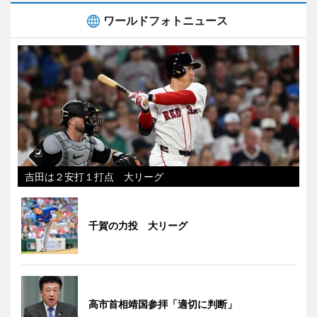
ワールドフォトニュース
吉田は２安打１打点 大リーグ
千賀の力投 大リーグ
高市首相靖国参拝「適切に判断」