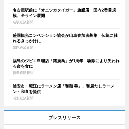
名古屋駅前に「オニツカタイガー」旗艦店 国内2番目規
模、全ライン展開
名駅経済新聞
盛岡観光コンベンション協会が山車参加者募集 伝統に触
れるきっかけに
盛岡経済新聞
福島のジビエ料理店「猪鹿鳥」が1周年 駆除により失われ
る命を食に
福島経済新聞
浦安市・堀江にラーメン店「和麺 善」、和風だしラーメ
ン・和食を提供
浦安経済新聞
プレスリリース