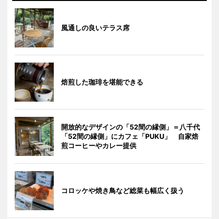
風通しの良いテラス席
焙煎した珈琲を堪能できる
開放的なデザインの「52間の縁側」＝八千代
「52間の縁側」にカフェ「PUKU」 自家焙
煎コーヒーやカレー提供
コロッケや焼き鳥など総菜も幅広く扱う