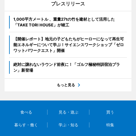
プレスリリース
1,000平方メートル 、重量27tの竹を建材として活用した
「TAKE TORI HOUSE」が竣工
【開催レポート】地元の子どもたちがヒーローになって再生可
能エネルギーについて学ぶ！サイエンスワークショップ「ゼロ
ワットパワークエスト」開催
絶対に譲れないラウンド前夜に！「ゴルフ極秘特訓宿泊プラ
ン」新登場
もっと見る
食べる
見る・遊ぶ
買う
暮らす・働く
学ぶ・知る
特集