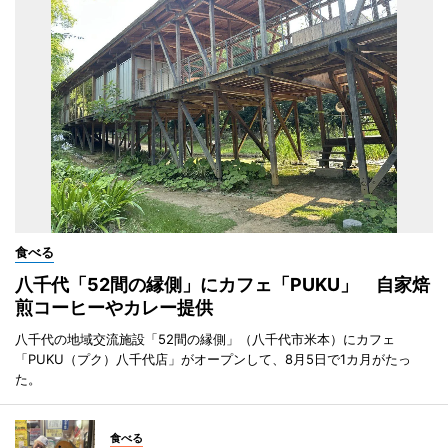
食べる
八千代「52間の縁側」にカフェ「PUKU」 自家焙
煎コーヒーやカレー提供
八千代の地域交流施設「52間の縁側」（八千代市米本）にカフェ
「PUKU（プク）八千代店」がオープンして、8月5日で1カ月がたっ
た。
食べる