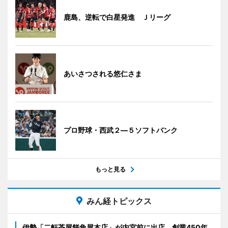
鹿島、逆転で白星発進 Ｊリーグ
あいさつされる悠仁さま
プロ野球・西武２―５ソフトバンク
もっと見る
みん経トピックス
伊勢「二軒茶屋餅角屋本店」が内宮前に出店 創業450年