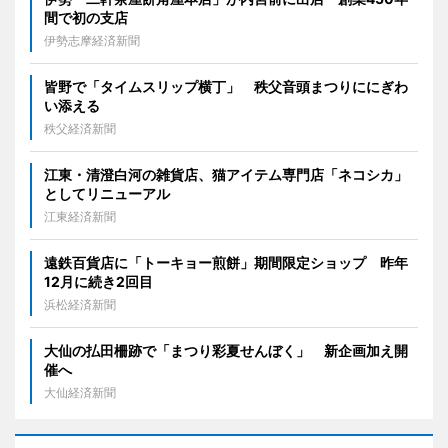
間で初の支店
伊勢志摩経済新聞
皆野で「タイムスリップ横丁」 秩父音頭まつりににぎわ
い添える
秩父経済新聞
江東・清澄白河の雑貨店、猫アイテム専門店「ネコシカ」
としてリニューアル
江東経済新聞
遠鉄百貨店に「トーキョー煎餅」期間限定ショップ 昨年
12月に続き2回目
浜松経済新聞
大仙の払田柵跡で「まつり彩夏せんぼく」 新企画加え開
催へ
大仙経済新聞