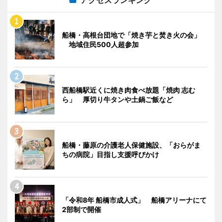
アクセスランキング
船橋・高根台団地で「焼き芋と焚き火の会」
地域住民500人超参加
西船橋駅近くに焼き肉食べ放題「焼肉 志む
ら」 厚切り牛タンや土鍋ご飯など
船橋・藤原の介護老人保健施設、「おらがま
ちの病院」目指し支援呼びかけ
「令和8年 船橋市成人式」 船橋アリーナにて
2部制で開催