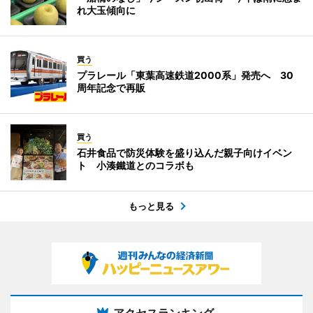
れ大玉傾向に
買う
プラレール「東葉高速鉄道2000系」発売へ 30
周年記念で再販
買う
石井食品で防災体験を盛り込んだ親子向けイベン
ト 小湊鐵道とのコラボも
もっと見る