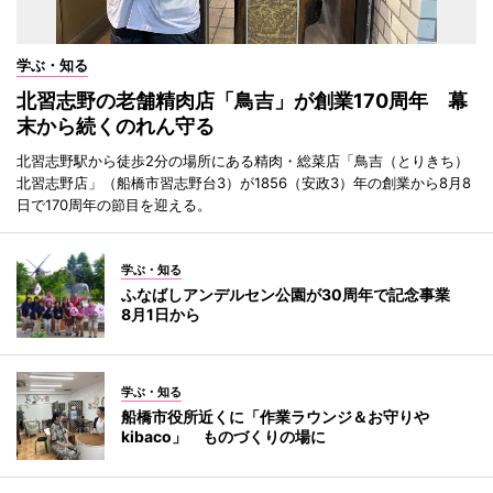
学ぶ・知る
北習志野の老舗精肉店「鳥吉」が創業170周年 幕
末から続くのれん守る
北習志野駅から徒歩2分の場所にある精肉・総菜店「鳥吉（とりきち）
北習志野店」（船橋市習志野台3）が1856（安政3）年の創業から8月8
日で170周年の節目を迎える。
学ぶ・知る
ふなばしアンデルセン公園が30周年で記念事業
8月1日から
学ぶ・知る
船橋市役所近くに「作業ラウンジ＆お守りや
kibaco」 ものづくりの場に