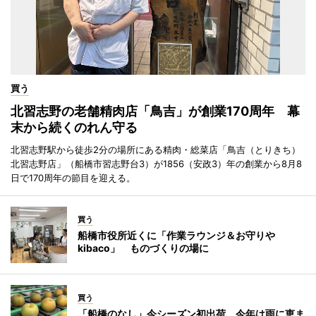
買う
北習志野の老舗精肉店「鳥吉」が創業170周年 幕
末から続くのれん守る
北習志野駅から徒歩2分の場所にある精肉・総菜店「鳥吉（とりきち）
北習志野店」（船橋市習志野台3）が1856（安政3）年の創業から8月8
日で170周年の節目を迎える。
買う
船橋市役所近くに「作業ラウンジ＆お守りや
kibaco」 ものづくりの場に
買う
「船橋のなし」今シーズン初出荷 今年は雨に恵ま