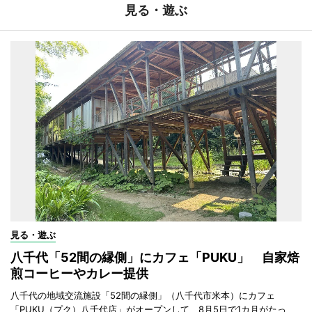
見る・遊ぶ
見る・遊ぶ
八千代「52間の縁側」にカフェ「PUKU」 自家焙
煎コーヒーやカレー提供
八千代の地域交流施設「52間の縁側」（八千代市米本）にカフェ
「PUKU（プク）八千代店」がオープンして、8月5日で1カ月がたっ