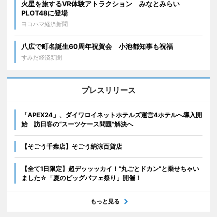
火星を旅するVR体験アトラクション みなとみらい
PLOT48に登場
ヨコハマ経済新聞
八広で町名誕生60周年祝賀会 小池都知事も祝福
すみだ経済新聞
プレスリリース
「APEX24」、ダイワロイネットホテルズ運営4ホテルへ導入開
始 訪日客の“スーツケース問題”解決へ
【そごう千葉店】そごう納涼百貨店
【全て1日限定】超デッッッカイ！“丸ごとドカン”と乗せちゃい
ました☆「夏のビッグパフェ祭り」開催！
もっと見る