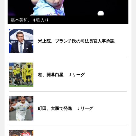
張本美和、４強入り
米上院、ブランチ氏の司法長官人事承認
柏、開幕白星 Ｊリーグ
町田、大勝で発進 Ｊリーグ