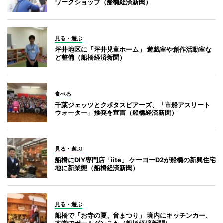
ワークショップ（船橋経済新聞）
見る・遊ぶ
坪井地区に「坪井児童ホーム」 遊戯室や創作活動室な
ど整備（船橋経済新聞）
食べる
千葉ジェッツとクボタスピアーズ、「市船アスリート
ウォーター」推奨を宣言（船橋経済新聞）
見る・遊ぶ
船橋にDIY専門店「iite」 ケーヨーD2が船橋の新興住宅
地に新業態（船橋経済新聞）
見る・遊ぶ
船橋で「お寺の夏、音まつり」 境内にキッチンカー、
本堂でポールダンスも（船橋経済新聞）