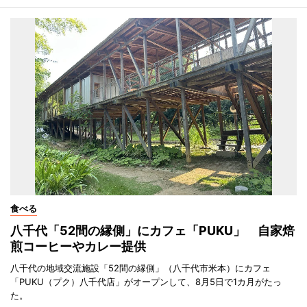
食べる
八千代「52間の縁側」にカフェ「PUKU」 自家焙
煎コーヒーやカレー提供
八千代の地域交流施設「52間の縁側」（八千代市米本）にカフェ
「PUKU（プク）八千代店」がオープンして、8月5日で1カ月がたっ
た。