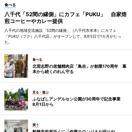
食べる
八千代「52間の縁側」にカフェ「PUKU」 自家焙
煎コーヒーやカレー提供
八千代の地域交流施設「52間の縁側」（八千代市米本）にカフェ
「PUKU（プク）八千代店」がオープンして、8月5日で1カ月がたっ
た。
食べる
北習志野の老舗精肉店「鳥吉」が創業170周年 幕
末から続くのれん守る
見る・遊ぶ
ふなばしアンデルセン公園が30周年で記念事業
8月1日から
買う
船橋市役所近くに「作業ラウンジ＆お守りや