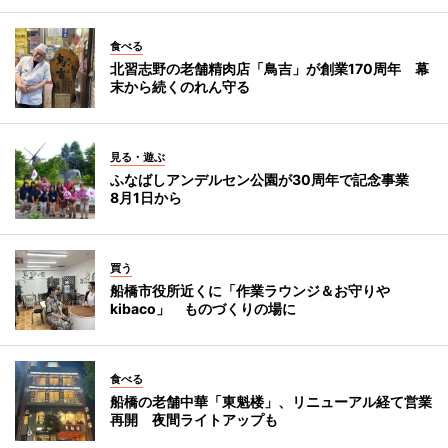
食べる
北習志野の老舗精肉店「鳥吉」が創業170周年 幕
末から続くのれん守る
見る・遊ぶ
ふなばしアンデルセン公園が30周年で記念事業
8月1日から
買う
船橋市役所近くに「作業ラウンジ＆お守りや
kibaco」 ものづくりの場に
食べる
船橋の老舗中華「東魁楼」、リニューアル経て営業
再開 夜間ライトアップも