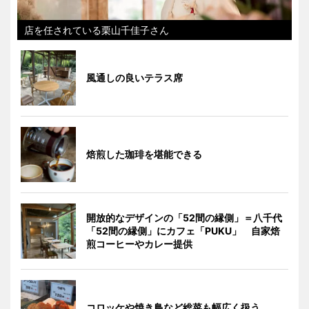
店を任されている栗山千佳子さん
風通しの良いテラス席
焙煎した珈琲を堪能できる
開放的なデザインの「52間の縁側」＝八千代
「52間の縁側」にカフェ「PUKU」 自家焙
煎コーヒーやカレー提供
コロッケや焼き鳥など総菜も幅広く扱う