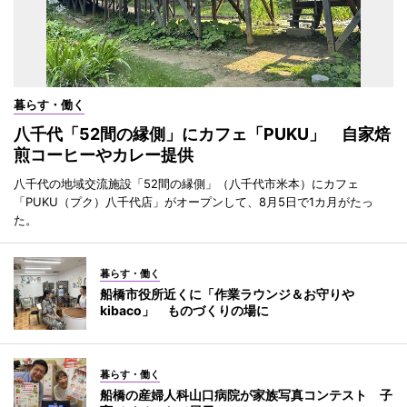
暮らす・働く
八千代「52間の縁側」にカフェ「PUKU」 自家焙
煎コーヒーやカレー提供
八千代の地域交流施設「52間の縁側」（八千代市米本）にカフェ
「PUKU（プク）八千代店」がオープンして、8月5日で1カ月がたっ
た。
暮らす・働く
船橋市役所近くに「作業ラウンジ＆お守りや
kibaco」 ものづくりの場に
暮らす・働く
船橋の産婦人科山口病院が家族写真コンテスト 子