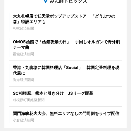
みん経トピックス
大丸札幌店で任天堂ポップアップストア 「どうぶつの
森」特設エリアも
札幌経済新聞
OMO5函館で「函館夜景の日」 手回しオルガンで野外劇
テーマ曲
函館経済新聞
香港・九龍塘に韓国料理店「Social」 韓国定番料理を現
代風に
香港経済新聞
SC相模原、熊本と引き分け J3リーグ開幕
相模原町田経済新聞
関門海峡花火大会、無料エリアなしの門司側をライブ配信
小倉経済新聞