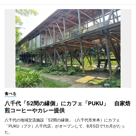
食べる
八千代「52間の縁側」にカフェ「PUKU」 自家焙
煎コーヒーやカレー提供
八千代の地域交流施設「52間の縁側」（八千代市米本）にカフェ
「PUKU（プク）八千代店」がオープンして、8月5日で1カ月がたっ
た。