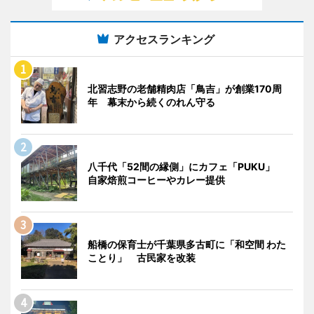
アクセスランキング
北習志野の老舗精肉店「鳥吉」が創業170周
年 幕末から続くのれん守る
八千代「52間の縁側」にカフェ「PUKU」
自家焙煎コーヒーやカレー提供
船橋の保育士が千葉県多古町に「和空間 わた
ことり」 古民家を改装