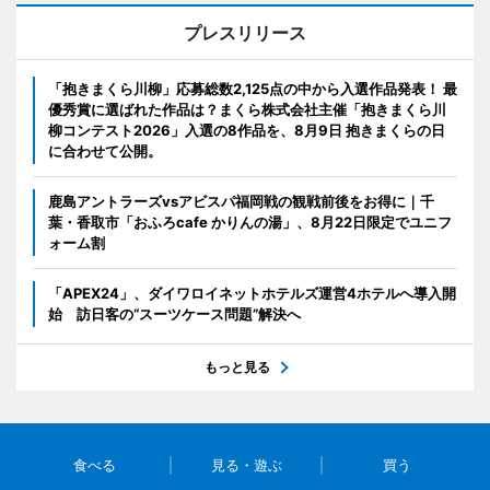
プレスリリース
「抱きまくら川柳」応募総数2,125点の中から入選作品発表！ 最
優秀賞に選ばれた作品は？まくら株式会社主催「抱きまくら川
柳コンテスト2026」入選の8作品を、8月9日 抱きまくらの日
に合わせて公開。
鹿島アントラーズvsアビスパ福岡戦の観戦前後をお得に｜千
葉・香取市「おふろcafe かりんの湯」、8月22日限定でユニフ
ォーム割
「APEX24」、ダイワロイネットホテルズ運営4ホテルへ導入開
始 訪日客の“スーツケース問題”解決へ
もっと見る
食べる
見る・遊ぶ
買う