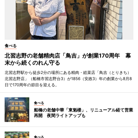
食べる
北習志野の老舗精肉店「鳥吉」が創業170周年 幕
末から続くのれん守る
北習志野駅から徒歩2分の場所にある精肉・総菜店「鳥吉（とりきち）
北習志野店」（船橋市習志野台3）が1856（安政3）年の創業から8月8
日で170周年の節目を迎える。
食べる
船橋の老舗中華「東魁楼」、リニューアル経て営業
再開 夜間ライトアップも
食べる