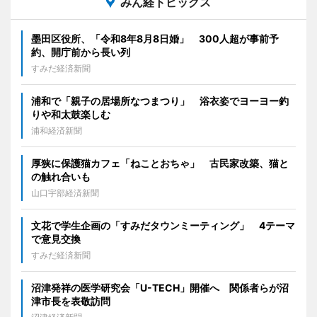
みん経トピックス
墨田区役所、「令和8年8月8日婚」 300人超が事前予
約、開庁前から長い列
すみだ経済新聞
浦和で「親子の居場所なつまつり」 浴衣姿でヨーヨー釣
りや和太鼓楽しむ
浦和経済新聞
厚狭に保護猫カフェ「ねことおちゃ」 古民家改築、猫と
の触れ合いも
山口宇部経済新聞
文花で学生企画の「すみだタウンミーティング」 4テーマ
で意見交換
すみだ経済新聞
沼津発祥の医学研究会「U-TECH」開催へ 関係者らが沼
津市長を表敬訪問