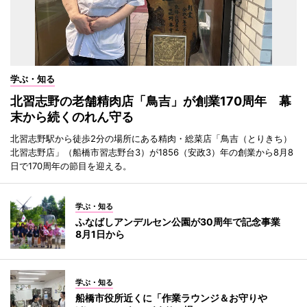
学ぶ・知る
北習志野の老舗精肉店「鳥吉」が創業170周年 幕
末から続くのれん守る
北習志野駅から徒歩2分の場所にある精肉・総菜店「鳥吉（とりきち）
北習志野店」（船橋市習志野台3）が1856（安政3）年の創業から8月8
日で170周年の節目を迎える。
学ぶ・知る
ふなばしアンデルセン公園が30周年で記念事業
8月1日から
学ぶ・知る
船橋市役所近くに「作業ラウンジ＆お守りや