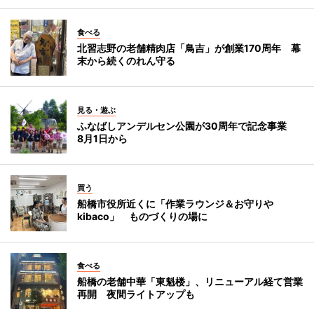
食べる
北習志野の老舗精肉店「鳥吉」が創業170周年 幕
末から続くのれん守る
見る・遊ぶ
ふなばしアンデルセン公園が30周年で記念事業
8月1日から
買う
船橋市役所近くに「作業ラウンジ＆お守りや
kibaco」 ものづくりの場に
食べる
船橋の老舗中華「東魁楼」、リニューアル経て営業
再開 夜間ライトアップも