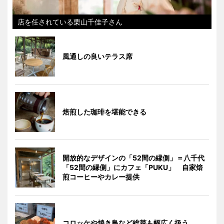
店を任されている栗山千佳子さん
風通しの良いテラス席
焙煎した珈琲を堪能できる
開放的なデザインの「52間の縁側」＝八千代
「52間の縁側」にカフェ「PUKU」 自家焙
煎コーヒーやカレー提供
コロッケや焼き鳥など総菜も幅広く扱う