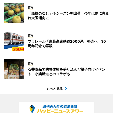
買う
「船橋のなし」今シーズン初出荷 今年は雨に恵ま
れ大玉傾向に
買う
プラレール「東葉高速鉄道2000系」発売へ 30
周年記念で再販
買う
石井食品で防災体験を盛り込んだ親子向けイベン
ト 小湊鐵道とのコラボも
もっと見る