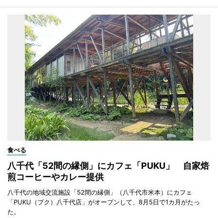
食べる
八千代「52間の縁側」にカフェ「PUKU」 自家焙
煎コーヒーやカレー提供
八千代の地域交流施設「52間の縁側」（八千代市米本）にカフェ
「PUKU（プク）八千代店」がオープンして、8月5日で1カ月がたっ
た。