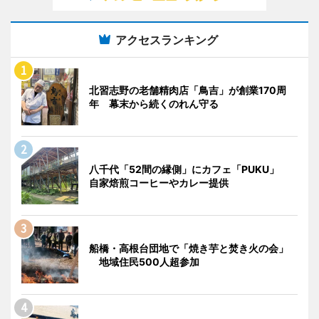
アクセスランキング
北習志野の老舗精肉店「鳥吉」が創業170周
年 幕末から続くのれん守る
八千代「52間の縁側」にカフェ「PUKU」
自家焙煎コーヒーやカレー提供
船橋・高根台団地で「焼き芋と焚き火の会」
地域住民500人超参加