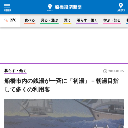
35°C
食べる
見る・遊ぶ
買う
暮らす・働く
学ぶ・知る
暮らす・働く
2013.01.05
船橋市内の銭湯が一斉に「初湯」－朝湯目指
して多くの利用客