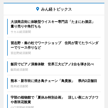
みん経トピックス
大須商店街に体験型ウイスキー専門店「たまにわ酒店」
量り売りや角打ちも
サカエ経済新聞
習志野・奏の杜でワークショップ 住民が育てたラベンダ
ーでリース作りなど
習志野経済新聞
飯田でピアノ演奏体験 世界三大ピアノ2台を弾き比べ
飯田経済新聞
熊本・新市街に焼き鳥チェーン「鳥貴族」 県内2店舗目
熊本経済新聞
宇部の植物館で「夏休み特別企画」 涼しい夜にカブクワ
や夜咲花観賞
山口宇部経済新聞