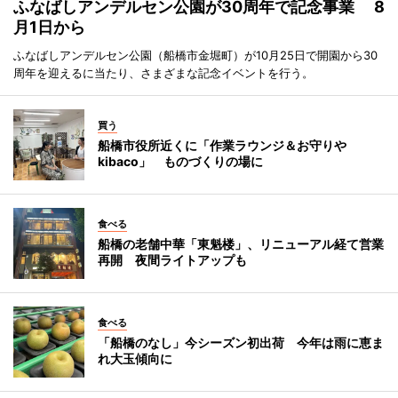
ふなばしアンデルセン公園が30周年で記念事業 8
月1日から
ふなばしアンデルセン公園（船橋市金堀町）が10月25日で開園から30
周年を迎えるに当たり、さまざまな記念イベントを行う。
買う
船橋市役所近くに「作業ラウンジ＆お守りや
kibaco」 ものづくりの場に
食べる
船橋の老舗中華「東魁楼」、リニューアル経て営業
再開 夜間ライトアップも
食べる
「船橋のなし」今シーズン初出荷 今年は雨に恵ま
れ大玉傾向に