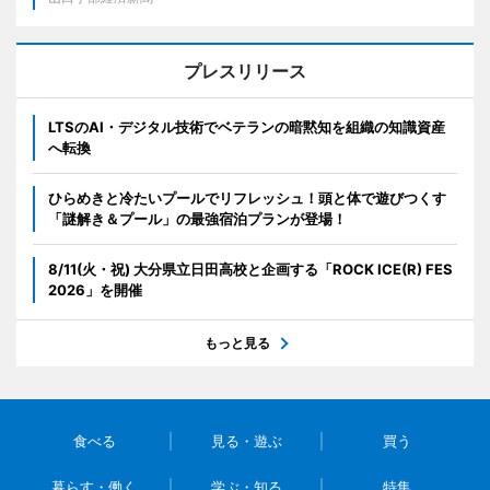
プレスリリース
LTSのAI・デジタル技術でベテランの暗黙知を組織の知識資産
へ転換
ひらめきと冷たいプールでリフレッシュ！頭と体で遊びつくす
「謎解き＆プール」の最強宿泊プランが登場！
8/11(火・祝) 大分県立日田高校と企画する「ROCK ICE(R) FES
2026」を開催
もっと見る
食べる
見る・遊ぶ
買う
暮らす・働く
学ぶ・知る
特集