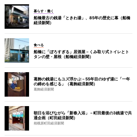
暮らす・働く
船橋最古の銭湯「ときわ湯」、85年の歴史に幕（船橋
経済新聞）
食べる
船橋に「ぼろすぎる」居酒屋－くみ取り式トイレとト
タンの壁・屋根（船橋経済新聞）
葛飾の銭湯にもユズ浮かぶ－55年目のゆず湯に「一年
の締めを感じる」（葛飾経済新聞）
葛飾経済新聞
朝日を浴びながら「新春入浴」－町田最後の3銭湯で共
通企画（町田経済新聞）
相模原町田経済新聞